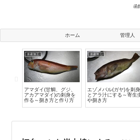
函
ホーム
管理人
水産加工
水産加工
体して刺
アマダイ(甘鯛、グジ、
エゾメバル(ガヤ)を刺
るくらい
アカアマダイ)の刺身を
とアラ汁にする～寄生
！
作る～捌き方と作り方
や捌き方