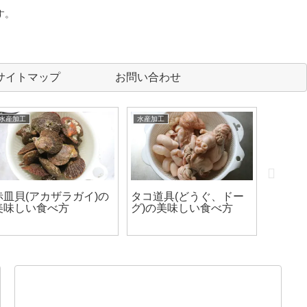
す。
サイトマップ
お問い合わせ
水産加工
水産加工
水産加工
赤皿貝(アカザラガイ)の
タコ道具(どうぐ、ドー
ワタリ
美味しい食べ方
グ)の美味しい食べ方
して食
ドな美