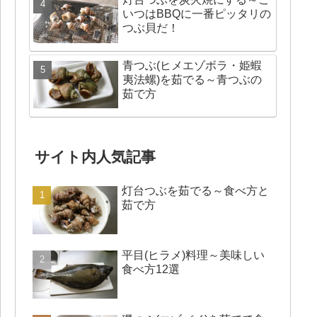
いつはBBQに一番ピッタリの
つぶ貝だ！
青つぶ(ヒメエゾボラ・姫蝦
夷法螺)を茹でる～青つぶの
茹で方
サイト内人気記事
灯台つぶを茹でる～食べ方と
茹で方
平目(ヒラメ)料理～美味しい
食べ方12選