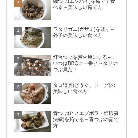
磯つぶ(エゾバイ)を茹でて食
べる～美味しい茹で方
ワタリガニ(ガザミ)を蒸す～
外子の美味しい食べ方
灯台つぶを炭火焼にする～こ
いつはBBQに一番ピッタリの
つぶ貝だ！
タコ道具(どうぐ、ドーグ)の
美味しい食べ方
青つぶ(ヒメエゾボラ・姫蝦夷
法螺)を茹でる～青つぶの茹で
方