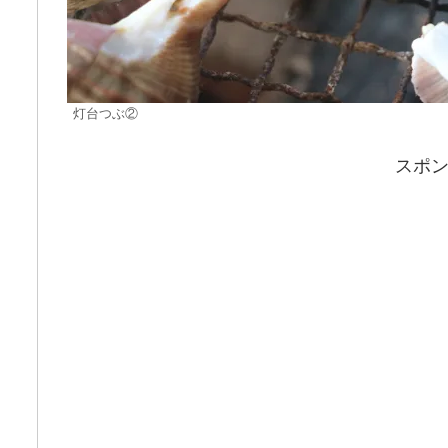
灯台つぶ②
スポ