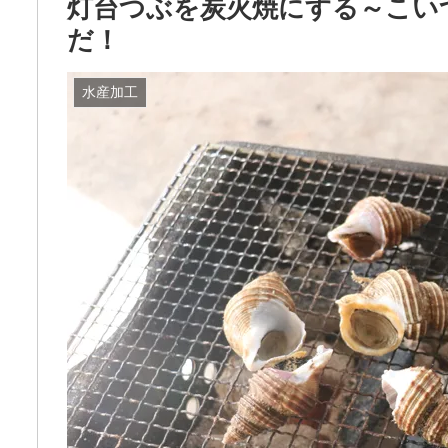
灯台つぶを炭火焼にする～こい
だ！
水産加工