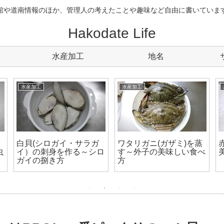
館や道南情報のほか、管理人の考えたことや趣味など自由に書いていま
Hakodate Life
水産加工
地名
水産加工
水産加工
身
白貝(シロガイ・サラガ
ワタリガニ(ガザミ)を蒸
虫
イ）の刺身を作る～シロ
す～外子の美味しい食べ
ガイの捌き方
方