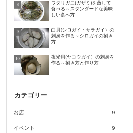
ワタリガニ(ガザミ)を蒸して
食べる～スタンダードな美味
しい食べ方
白貝(シロガイ・サラガイ）の
刺身を作る～シロガイの捌き
方
夜光貝(ヤコウガイ）の刺身を
作る～捌き方と作り方
カテゴリー
お店
9
イベント
9