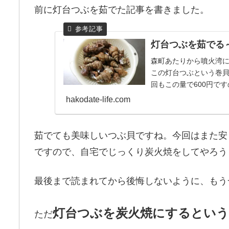
前に灯台つぶを茹でた記事を書きました。
灯台つぶを茹でる
森町あたりから噴火湾
この灯台つぶという巻
回もこの量で600円で
く、青つぶなんかに比...
hakodate-life.com
茹でても美味しいつぶ貝ですね。今回はまた安
ですので、自宅でじっくり炭火焼をしてやろう
最後まで読まれてから後悔しないように、もう
灯台つぶを炭火焼にするとい
ただ