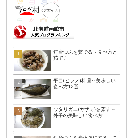
灯台つぶを茹でる～食べ方と
茹で方
平目(ヒラメ)料理～美味しい
食べ方12選
ワタリガニ(ガザミ)を蒸す～
外子の美味しい食べ方
灯台つぶを炭火焼にする～こ