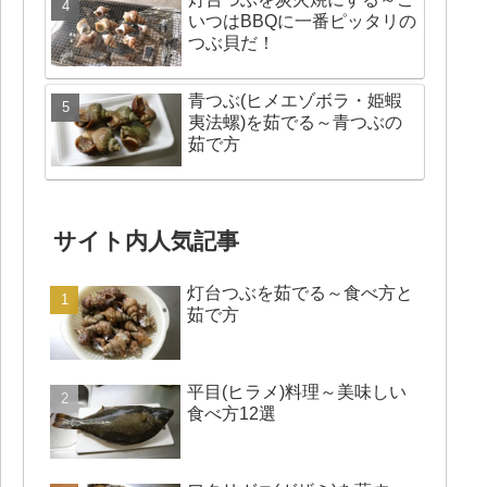
いつはBBQに一番ピッタリの
つぶ貝だ！
青つぶ(ヒメエゾボラ・姫蝦
夷法螺)を茹でる～青つぶの
茹で方
サイト内人気記事
灯台つぶを茹でる～食べ方と
茹で方
平目(ヒラメ)料理～美味しい
食べ方12選