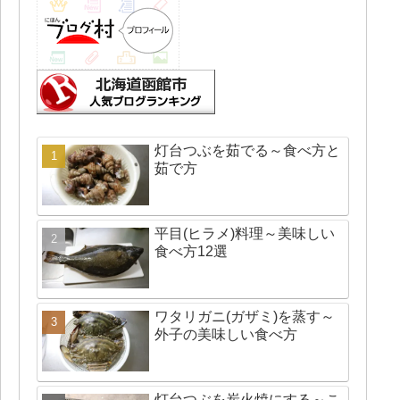
灯台つぶを茹でる～食べ方と
茹で方
平目(ヒラメ)料理～美味しい
食べ方12選
ワタリガニ(ガザミ)を蒸す～
外子の美味しい食べ方
灯台つぶを炭火焼にする～こ