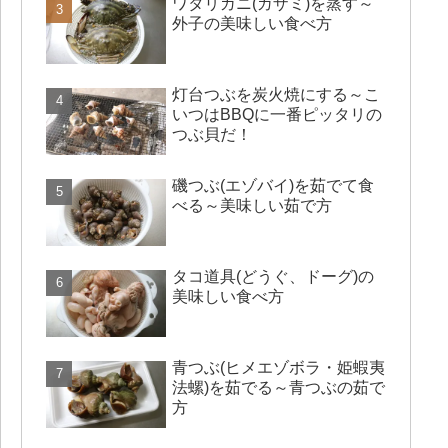
ワタリガニ(ガザミ)を蒸す～
外子の美味しい食べ方
灯台つぶを炭火焼にする～こ
いつはBBQに一番ピッタリの
つぶ貝だ！
磯つぶ(エゾバイ)を茹でて食
べる～美味しい茹で方
タコ道具(どうぐ、ドーグ)の
美味しい食べ方
青つぶ(ヒメエゾボラ・姫蝦夷
法螺)を茹でる～青つぶの茹で
方