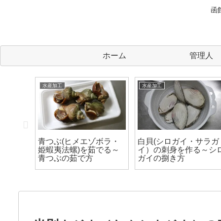
函
ホーム
管理人
水産加工
水産加工
り込みを
青つぶ(ヒメエゾボラ・
白貝(シロガイ・サラガ
作り方
姫蝦夷法螺)を茹でる～
イ）の刺身を作る～シ
青つぶの茹で方
ガイの捌き方