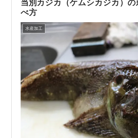
当別カジカ（ケムシカジカ）の
べ方
水産加工