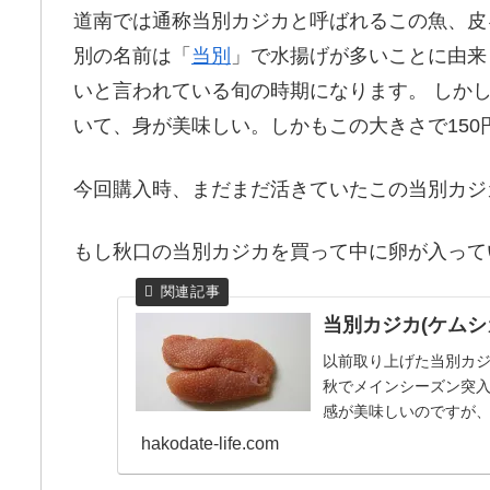
道南では通称当別カジカと呼ばれるこの魚、皮
別の名前は「
当別
」で水揚げが多いことに由来
いと言われている旬の時期になります。 しか
いて、身が美味しい。しかもこの大きさで150円
今回購入時、まだまだ活きていたこの当別カジ
もし秋口の当別カジカを買って中に卵が入って
当別カジカ(ケムシ
以前取り上げた当別カ
秋でメインシーズン突
感が美味しいのですが
を作ります。卵をほぐす卵
hakodate-life.com