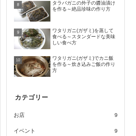
タラバガニの外子の醬油漬け
を作る～絶品珍味の作り方
ワタリガニ(ガザミ)を蒸して
食べる～スタンダードな美味
しい食べ方
ワタリガニ(ガザミ)でカニ飯
を作る～炊き込みご飯の作り
方
カテゴリー
お店
9
イベント
9