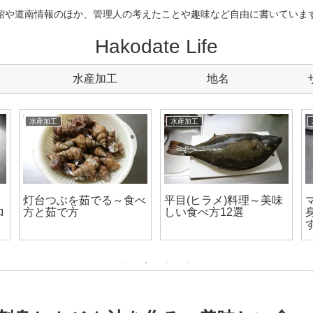
館や道南情報のほか、管理人の考えたことや趣味など自由に書いていま
Hakodate Life
水産加工
地名
水産加工
水産加工
灯台つぶを茹でる～食べ
平目(ヒラメ)料理～美味
ロ
方と茹で方
しい食べ方12選