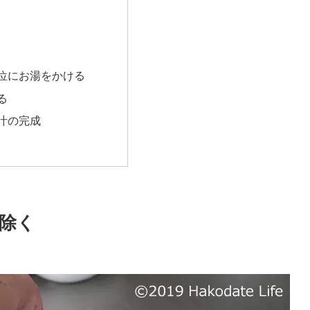
位にお湯をかける
る
汁の完成
除く