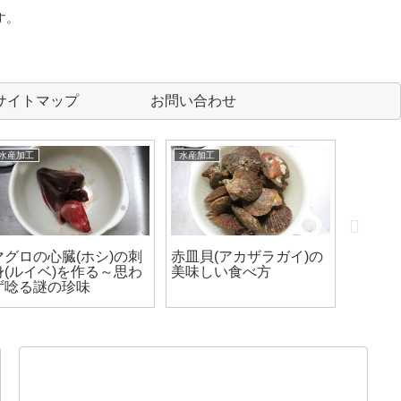
す。
サイトマップ
お問い合わせ
水産加工
水産加工
水産加工
マグロの心臓(ホシ)の刺
赤皿貝(アカザラガイ)の
黒ソイ
身(ルイベ)を作る～思わ
美味しい食べ方
とアラ
ず唸る謎の珍味
に注意