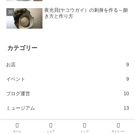
夜光貝(ヤコウガイ）の刺身を作る～捌
き方と作り方
カテゴリー
お店
9
イベント
9
ブログ運営
10
ミュージアム
13
低温調理
3
ホーム
シェア
トップ
サイドバー