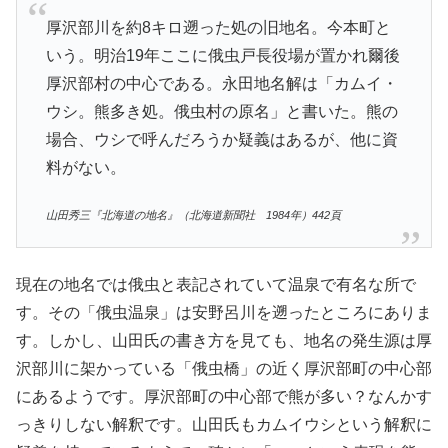
厚沢部川を約8キロ遡った処の旧地名。今本町と
いう。明治19年ここに俄虫戸長役場が置かれ爾後
厚沢部村の中心である。永田地名解は「カムイ・
ウシ。熊多き処。俄虫村の原名」と書いた。熊の
場合、ウシで呼んだろうか疑義はあるが、他に資
料がない。
山田秀三『北海道の地名』（北海道新聞社 1984年）442頁
現在の地名では俄虫と表記されていて温泉で有名な所で
す。その「俄虫温泉」は安野呂川を遡ったところにありま
す。しかし、山田氏の書き方を見ても、地名の発生源は厚
沢部川に架かっている「俄虫橋」の近く厚沢部町の中心部
にあるようです。厚沢部町の中心部で熊が多い？なんかす
っきりしない解釈です。山田氏もカムイウシという解釈に