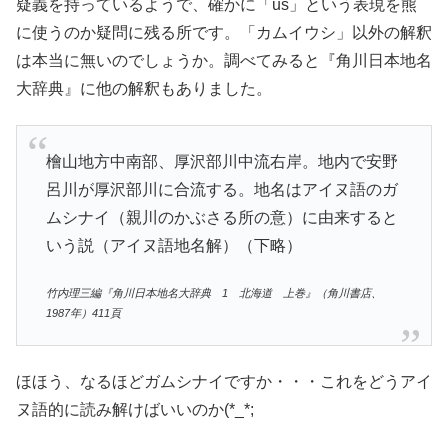
疑義を持っているようで、確かに「us」という表現を熊
に使うのか疑問に残る所です。「カムイウシ」以外の解釈
は本当に無いのでしょうか。調べてみると『角川日本地名
大辞典』に他の解釈もありました。
檜山地方中南部、厚沢部川中流右岸。地内で安野
呂川が厚沢部川に合流する。地名はアイヌ語のガ
ムシナイ（親川のかぶさる所の意）に由来すると
いう説（アイヌ語地名解）（下略）
竹内理三編『角川日本地名大辞典 1 北海道 上巻』（角川書店、
1987年）411頁
ほほう、なるほどガムシナイですか・・・これをどうアイ
ヌ語的に読み解けばいいのか(*_*;