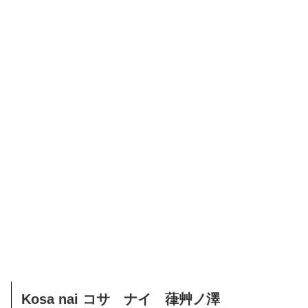
Kosa nai コサ ナイ 葎艸ノ澤