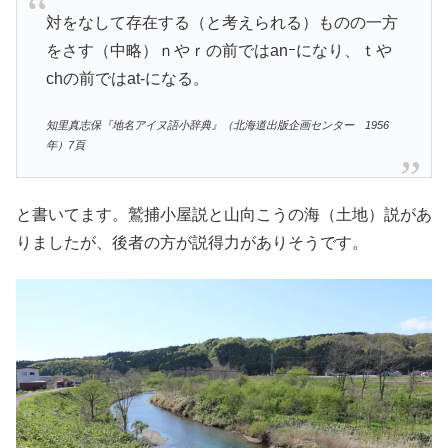
対をなして存在する（と考えられる）ものの一方
をさす（中略）ｎやｒの前ではanｰになり、ｔや
chの前ではat-になる。
知里真志保『地名アイヌ語小辞典』（北海道出版企画センター 1956
年）7頁
と書いてます。鷲捕小屋説と山向こうの海（土地）説があ
りましたが、後者の方が説得力がありそうです。