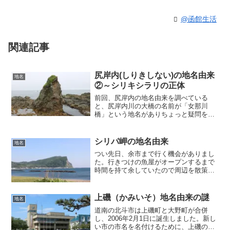
@函館生活
関連記事
尻岸内(しりきしない)の地名由来
地名
②～シリキシラリの正体
前回、尻岸内の地名由来を調べている
と、尻岸内川の大橋の名前が「女那川
橋」という地名がありちょっと疑問をも
ったので調べてみようということになり
ました。別の川の名前いつもの通り、困
ったときの『角川日本地名大辞典』の女
シリパ岬の地名由来
地名
那川の項を調べてみると、昭和...
つい先日、余市まで行く機会がありまし
た。行きつけの魚屋がオープンするまで
時間を持て余していたので周辺を散策し
ていました。余市から積丹方面へ向か
い、余市漁港の方まで行ってみるとシリ
パ岬がありました。あらためて見ると美
上磯（かみいそ）地名由来の謎
地名
しいなあと思ってしまいまし...
道南の北斗市は上磯町と大野町が合併
し、2006年2月1日に誕生しました。新し
い市の市名を名付けるために、上磯の一