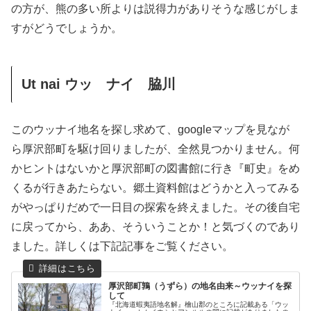
の方が、熊の多い所よりは説得力がありそうな感じがしま
すがどうでしょうか。
Ut nai ウッ ナイ 脇川
このウッナイ地名を探し求めて、googleマップを見なが
ら厚沢部町を駆け回りましたが、全然見つかりません。何
かヒントはないかと厚沢部町の図書館に行き『町史』をめ
くるが行きあたらない。郷土資料館はどうかと入ってみる
がやっぱりだめで一日目の探索を終えました。その後自宅
に戻ってから、ああ、そういうことか！と気づくのであり
ました。詳しくは下記記事をご覧ください。
厚沢部町鶉（うずら）の地名由来～ウッナイを探
して
『北海道蝦夷語地名解』檜山郡のところに記載ある「ウッ