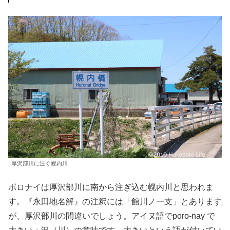
厚沢部川に注ぐ幌内川
ポロナイは厚沢部川に南から注ぎ込む幌内川と思われま
す。『永田地名解』の注釈には「館川ノ一支」とあります
が、厚沢部川の間違いでしょう。アイヌ語でporo-nay で