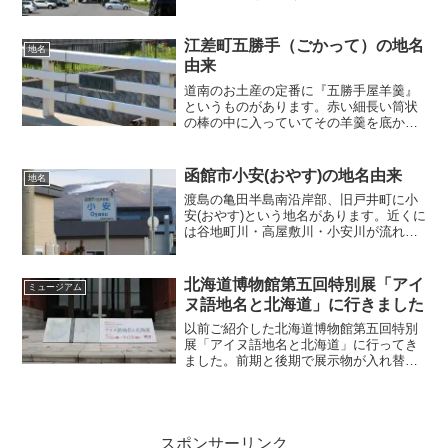
字と大野の一字を付けて「磯野」だ！い
やいや「大磯」だなど紆余曲折あったよ
うですが、最終的に北斗市になったよう
江差町五勝手（ごかって）の地名
地名
です。その北斗という...
由来
道南のお土産の定番に『五勝手屋羊羹』
というものがあります。赤い細長い筒状
の棒の中に入っていてその羊羹を底から
押し出しながら押し出した分を先端につ
いてある糸で巻いて切って食べるという
代物です。羊羹の美味しさもさることな
函館市小安(おやす)の地名由来
地名
がら、ちょっと出しては切...
渡島の亀田半島南沿岸部、旧戸井町に小
安(おやす)という地名があります。近くに
は谷地町川・高屋敷川・小安川が流れて
おり、地名の由来になっているのは小安
川だと思われます。永田方正氏の『北海
道蝦夷語地名解』には、オヤ・ウシの項
北海道博物館第五回特別展「アイ
ミュージアム
として、川尻ノ漁塲 ...
ヌ語地名と北海道」に行きました
以前ご紹介した北海道博物館第五回特別
展「アイヌ語地名と北海道」に行ってき
ました。前期と後期で展示物が入れ替わ
りますので、早めに行こうと思っていた
のですが、なかなか機会がありませんで
した。なんとか前期展示に間に合いまし
た。一般の方で特別展のみ...
スポンサーリンク