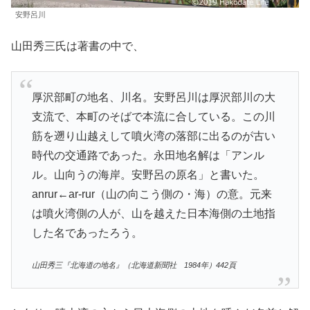
安野呂川
山田秀三氏は著書の中で、
厚沢部町の地名、川名。安野呂川は厚沢部川の大
支流で、本町のそばで本流に合している。この川
筋を遡り山越えして噴火湾の落部に出るのが古い
時代の交通路であった。永田地名解は「アンル
ル。山向うの海岸。安野呂の原名」と書いた。
anrur←ar-rur（山の向こう側の・海）の意。元来
は噴火湾側の人が、山を越えた日本海側の土地指
した名であったろう。
山田秀三『北海道の地名』（北海道新聞社 1984年）442頁