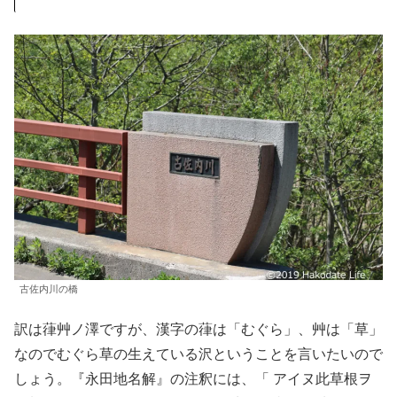
古佐内川の橋
訳は葎艸ノ澤ですが、漢字の葎は「むぐら」、艸は「草」
なのでむぐら草の生えている沢ということを言いたいので
しょう。『永田地名解』の注釈には、「 アイヌ此草根ヲ