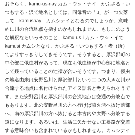
おそらく、kamu-us-nay カム・ウㇱ・ナイ かぶさる・い
つもする・沢で地名としては、同母音の「u」が一つ欠落
して kamusnay カムシナイとなるのでしょうか。意味
的に川の合流地点を指すのかもしれません。もしこのよう
な解釈ならいっそのこと、kamu-us-i カム・ウㇱ・イで
kamusi カムシとなり、かぶさる・いつもする・者（所）
でよりすっきりしてきそうです。そうすると、厚沢部町の
中心部に俄虫村があって、現在も俄虫橋が中心部に地名と
して残っていることの辻褄が合いそうです。つまり、俄虫
の地名由来は安野呂川と厚沢部川という二つの大きな川が
合流する地点に名付けられたアイヌ語名と考えられそうで
す。また安野呂川と厚沢部川の合流地点は交通の分岐点で
もあります。北の安野呂川の方へ行けば噴火湾へ抜け落部
へ、南の厚沢部川の方へ抜けると木古内や大野へ分岐する
道になります。あるいは、生活に欠かせない主要路が交差
する意味合いも含まれているかもしれません。カムシナイ