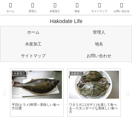
函館や道南情報のほか、管理人の考えたことや趣味など自由に書い
ています。
ホーム
管理人
水産加工
地名
サイトマップ
お問い合わせ
Hakodate Life
ホーム
管理人
水産加工
地名
サイトマップ
お問い合わせ
水産加工
水産加工
水
い
平目(ヒラメ)料理～美味しい食べ
ワタリガニ(ガザミ)を蒸して食べ
夜
方12選
る～スタンダードな美味しい食べ
～
方