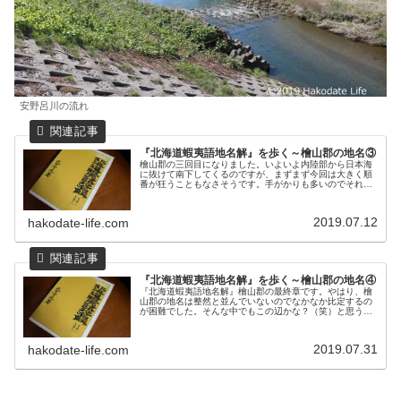
安野呂川の流れ
『北海道蝦夷語地名解』を歩く～檜山郡の地名③
檜山郡の三回目になりました。いよいよ内陸部から日本海
に抜けて南下してくるのですが、まずまず今回は大きく順
番が狂うこともなさそうです。手がかりも多いのでそれだ
ろうと概ね特定も可能でした。Hacham ハチヤㇺ ペッ
櫻鳥川『永田地名解』ではア...
2019.07.12
hakodate-life.com
『北海道蝦夷語地名解』を歩く～檜山郡の地名④
『北海道蝦夷語地名解』檜山郡の最終章です。やはり、檜
山郡の地名は整然と並んでいないのでなかなか比定するの
が困難でした。そんな中でもこの辺かな？（笑）と思うと
ころを訪れながら、『永田地名解』に記されたアイヌ語地
名を探索してみました。Pit n...
2019.07.31
hakodate-life.com