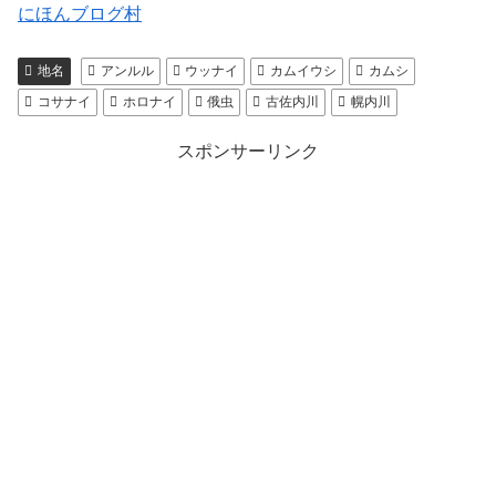
にほんブログ村
地名
アンルル
ウッナイ
カムイウシ
カムシ
コサナイ
ホロナイ
俄虫
古佐内川
幌内川
スポンサーリンク