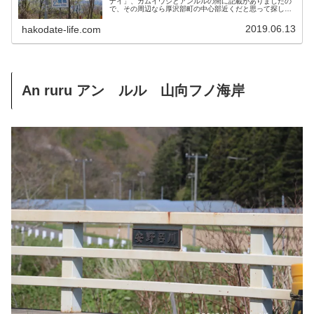
ナイ」、カムイウシとアンルルの間に記載がありましたの
で、その周辺なら厚沢部町の中心部近くだと思って探して
みました。すんなり探せると思いきや・・・。ウッナイと
はウッナイは知里氏の『地名アイヌ...
2019.06.13
hakodate-life.com
An ruru アン ルル 山向フノ海岸