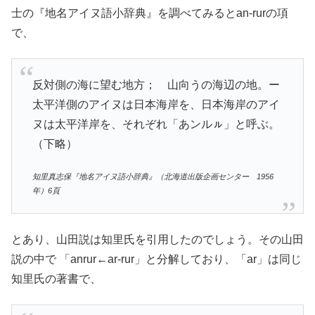
士の『地名アイヌ語小辞典』を調べてみるとan-rurの項
で、
反対側の海に望む地方； 山向うの海辺の地。ー
太平洋側のアイヌは日本海岸を、日本海岸のアイ
ヌは太平洋岸を、それぞれ「あンルㇽ」と呼ぶ。
（下略）
知里真志保『地名アイヌ語小辞典』（北海道出版企画センター 1956
年）6頁
とあり、山田説は知里氏を引用したのでしょう。その山田
説の中で 「anrur←ar-rur」と分解しており、「ar」は同じ
知里氏の著書で、