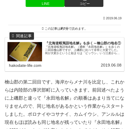
LINE
コピー
2019.06.19
この記事は
約7分
で読めます。
『北海道蝦夷語地名解』を歩く～檜山郡の地名①
『北海道蝦夷語地名解』（通称『永田地名解』）を歩くの
二回目檜山郡ですが、上磯郡に比べて非常に大変でした。
何が大変かというと始まりは「ピッウシ」いう江差から南
に位置する石崎からスタートし、次はいきなり北側の江
差、しばらく内陸部が続いたかと思う...
2019.06.08
hakodate-life.com
檜山郡の第二回目です。海岸からメナ川を比定し、これか
らは内陸部の厚沢部町に入っていきます。前回述べたよう
に上磯郡と違って『永田地名解』の順番はあまり当てにな
りませんので、同じ地名があるかという作業からスタート
しました。ポロナイやコサナイ、カムイウシ、アンルルは
現在もほぼ読みも同じ地名が残っていたり『永田地名解』