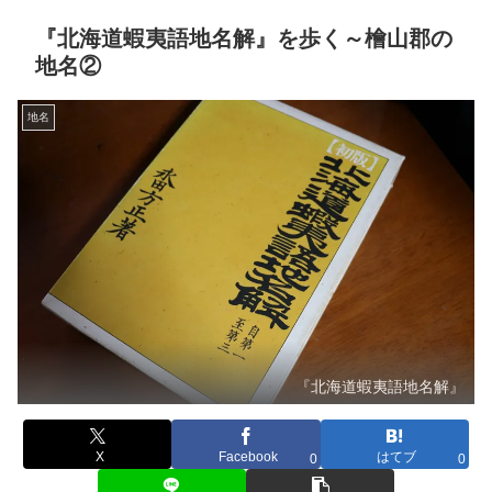
『北海道蝦夷語地名解』を歩く～檜山郡の
地名②
地名
『北海道蝦夷語地名解』
X
Facebook
はてブ
0
0