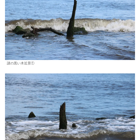
謎の黒い木近景①