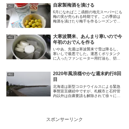
今までは振り出し投げ竿を使っていたの
自家製梅酒を漬ける
雑記
ですが、今回は並み継ぎの...
6月になればここ函館の地元スーパーにも
梅の実が売られる時期です。この季節は
梅酒を漬けたり梅干を作るシーズンです
ね。皆さまのご家庭では年中行事になっ
ていますか？よく居酒屋に行くと自家製
梅酒が売っていたりしますよね。「自家
大寒波襲来、あんまり寒いので今
雑記
製」という言葉に何とな...
年初のおでんを作る
いやあ、先週は寒波襲来で雪は降るし、
寒いしで最悪でした。運悪くポリタンク
に入ったファンヒーター用灯油も、切ら
してしまい寒い一日を過ごしました。灯
油の補充はマメにやらないと北海道はや
ばいですね。(*_*;それに比べて今日は暖
2020年風浪穏やかな週末釣行8回
雑記
かく、大分雪も解け...
目
北海道は新型コロナウイルスによる緊急
事態宣言継続中ですが、札幌市と石狩管
内以外は自粛要請も解除されて徐々に飲
食店等も営業を再開してきました。まだ
まだ完全復活とはいえないまでも、少し
ずつ経済回復に向けた動きは歓迎すべき
ところです。そんなわけで...
スポンサーリンク