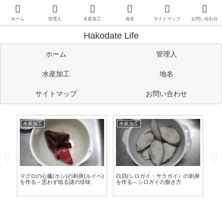
函館や道南情報のほか、管理人の考えたことや趣味など自由に書い
ています。
ホーム
管理人
水産加工
地名
サイトマップ
お問い合わせ
Hakodate Life
ホーム
管理人
水産加工
地名
サイトマップ
お問い合わせ
水産加工
水産加工
水
汁
マグロの心臓(ホシ)の刺身(ルイベ)
白貝(シロガイ・サラガイ）の刺身
ア
を作る～思わず唸る謎の珍味
を作る～シロガイの捌き方
イ