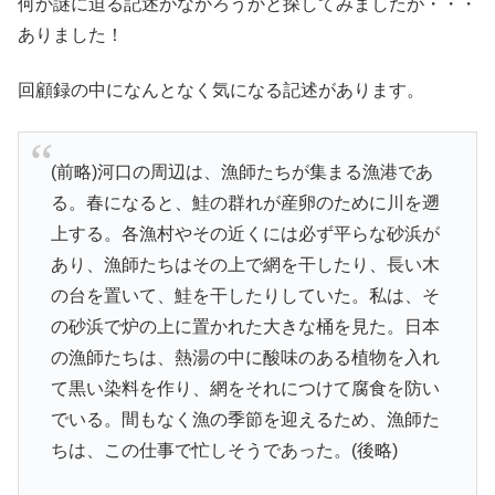
何か謎に迫る記述がなかろうかと探してみましたが・・・
ありました！
回顧録の中になんとなく気になる記述があります。
(前略)河口の周辺は、漁師たちが集まる漁港であ
る。春になると、鮭の群れが産卵のために川を遡
上する。各漁村やその近くには必ず平らな砂浜が
あり、漁師たちはその上で網を干したり、長い木
の台を置いて、鮭を干したりしていた。私は、そ
の砂浜で炉の上に置かれた大きな桶を見た。日本
の漁師たちは、熱湯の中に酸味のある植物を入れ
て黒い染料を作り、網をそれにつけて腐食を防い
でいる。間もなく漁の季節を迎えるため、漁師た
ちは、この仕事で忙しそうであった。(後略)