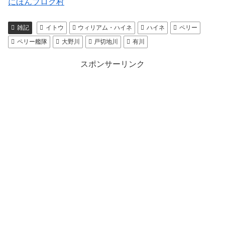
にほんブログ村
雑記
イトウ
ウィリアム・ハイネ
ハイネ
ペリー
ペリー艦隊
大野川
戸切地川
有川
スポンサーリンク