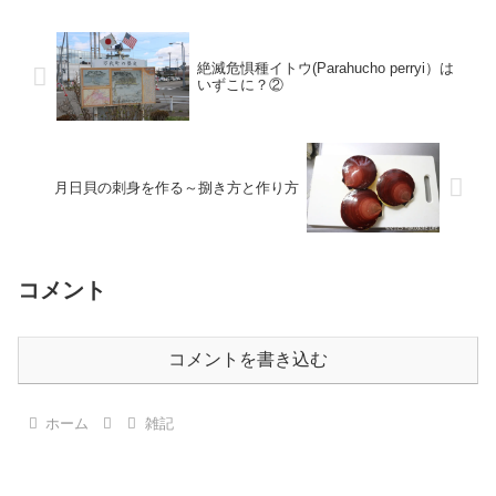
絶滅危惧種イトウ(Parahucho perryi）は
いずこに？②
月日貝の刺身を作る～捌き方と作り方
コメント
コメントを書き込む
ホーム
雑記