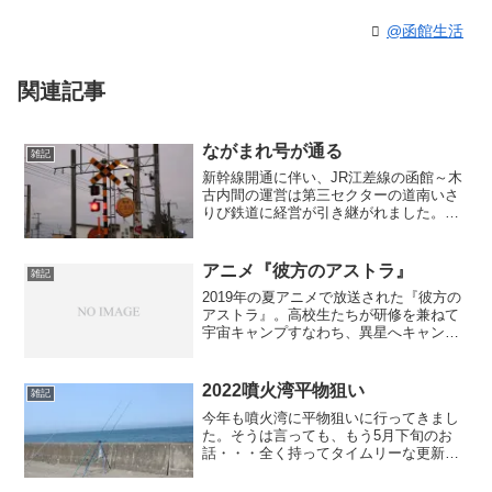
@函館生活
関連記事
ながまれ号が通る
雑記
新幹線開通に伴い、JR江差線の函館～木
古内間の運営は第三セクターの道南いさ
りび鉄道に経営が引き継がれました。そ
の函館～木古内間を通る列車が「ながま
れ号」です。最近、ニュースなどで特集
も組まれて、よくテレビで見かけること
アニメ『彼方のアストラ』
雑記
も多くなりました。観光...
2019年の夏アニメで放送された『彼方の
アストラ』。高校生たちが研修を兼ねて
宇宙キャンプすなわち、異星へキャンプ
する話なのですが、それほど注目もせず
全く見ていませんでした。9月に入ってな
にか面白いアニメは無いか？と探してい
2022噴火湾平物狙い
雑記
たら、たまたま見つ...
今年も噴火湾に平物狙いに行ってきまし
た。そうは言っても、もう5月下旬のお
話・・・全く持ってタイムリーな更新が
出来なくてすみません。今年は投げ釣り
用の竿やリールを久々に新調しました。