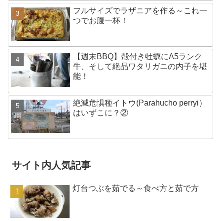
フルサイズでラザニアを作る～これ一
つでお腹一杯！
【週末BBQ】殻付き牡蠣にA5ランク
牛、そして絶品ワタリガニの内子を堪
能！
絶滅危惧種イトウ(Parahucho perryi）
はいずこに？②
サイト内人気記事
灯台つぶを茹でる～食べ方と茹で方