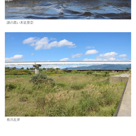
謎の黒い木近景②
有川左岸