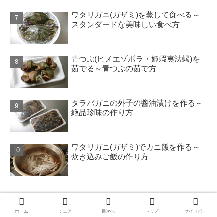
ワタリガニ(ガザミ)を蒸して食べる～
スタンダードな美味しい食べ方
青つぶ(ヒメエゾボラ・姫蝦夷法螺)を
茹でる～青つぶの茹で方
タラバガニの外子の醬油漬けを作る～
絶品珍味の作り方
ワタリガニ(ガザミ)でカニ飯を作る～
炊き込みご飯の作り方
カテゴリー
ホーム
シェア
目次へ
トップ
サイドバー