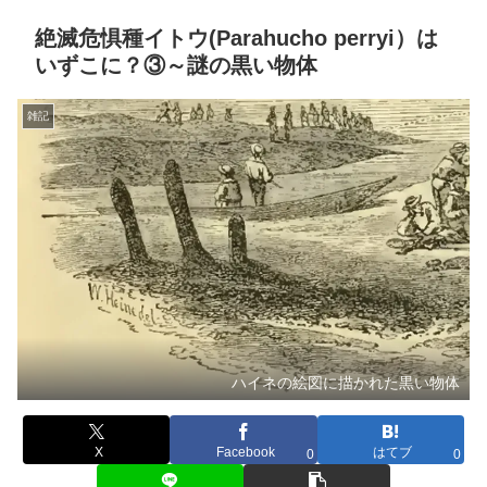
絶滅危惧種イトウ(Parahucho perryi）は
いずこに？③～謎の黒い物体
雑記
ハイネの絵図に描かれた黒い物体
X
Facebook
はてブ
0
0