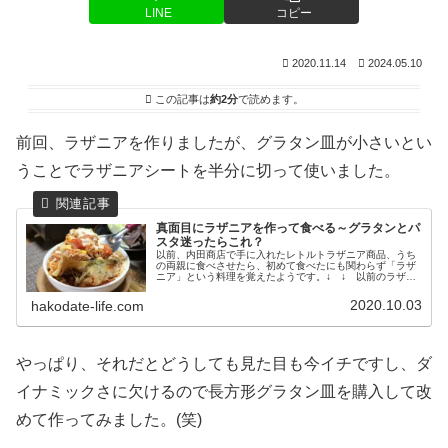
LINE
コピー
2020.11.14
2024.05.10
この記事は
約2分
で読めます。
前回、ラザニアを作りましたが、グラタン皿が小さいとい
うことでラザニアシートを半分に切って使いました。
真面目にラザニアを作って食べる～グラタンとパ
スタ迷ったらこれ？
以前、内田商店で手に入れたレトルトラザニア商品、うち
の両親に食べさせたら、初めて食べたにも関わらず「ラザ
ニア」という料理を覚えたようです。↓ ↓ 以前のラザニ
エッテの記事ふとした拍子に、またラザニア食べたいねな
んて話になり、それじゃ作ろうか...
2020.10.03
hakodate-life.com
やっぱり、それだとどうしても見た目も今イチですし、ダ
イナミックさに欠けるので長方形グラタン皿を購入して改
めて作ってみました。(笑)