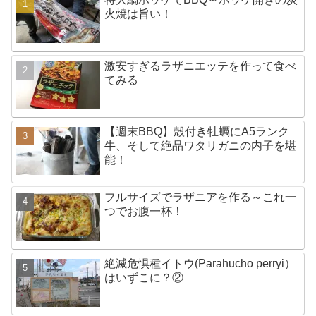
火焼は旨い！
激安すぎるラザニエッテを作って食べ
てみる
【週末BBQ】殻付き牡蠣にA5ランク
牛、そして絶品ワタリガニの内子を堪
能！
フルサイズでラザニアを作る～これ一
つでお腹一杯！
絶滅危惧種イトウ(Parahucho perryi）
はいずこに？②