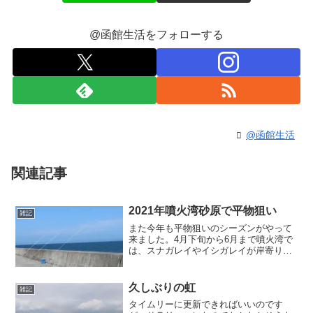
@函館生活をフォローする
@函館生活
関連記事
2021年噴火湾砂原で平物狙い
雑記
また今年も平物狙いのシーズンがやって
来ました。4月下旬から6月まで噴火湾で
は、スナガレイやイシガレイが岸寄りし
てコンスタントに数釣りが楽しめますの
で、年に数回は行きます。今年はコロナ
禍もあってなかなか行けなったのです
久しぶりの虹
雑記
が、6月初めにようやく念...
タイムリーに更新できればいいのです