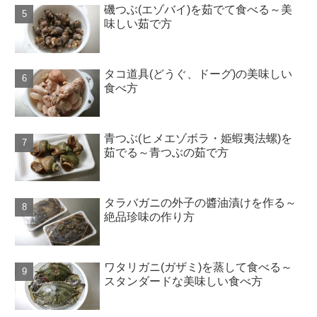
磯つぶ(エゾバイ)を茹でて食べる～美
味しい茹で方
タコ道具(どうぐ、ドーグ)の美味しい
食べ方
青つぶ(ヒメエゾボラ・姫蝦夷法螺)を
茹でる～青つぶの茹で方
タラバガニの外子の醬油漬けを作る～
絶品珍味の作り方
ワタリガニ(ガザミ)を蒸して食べる～
スタンダードな美味しい食べ方