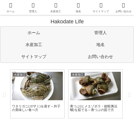
函館や道南情報のほか、管理人の考えたことや趣味など自由に書い
ています。
ホーム
管理人
水産加工
地名
サイトマップ
お問い合わせ
Hakodate Life
ホーム
管理人
水産加工
地名
サイトマップ
お問い合わせ
水産加工
水産加工
水
レ
ワタリガニ(ガザミ)を蒸す～外子
青つぶ(ヒメエゾボラ・姫蝦夷法
赤
の美味しい食べ方
螺)を茹でる～青つぶの茹で方
食