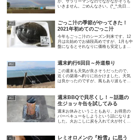
が、サラリーマンなのでなかなかそうも
いきません。ごめんなさい。(*_*;先日、
八郎沼公園に行った日、綺麗な虹が出て
いました。その綺麗な虹を編集してアッ
プしただけの記事です。正直、虹をまじ
ごっこ汁の季節がやってきた！
雑記
まじと観たのは何年振...
2021年初めてのごっこ汁
今年もごっこ汁のシーズン到来です。12
月は出始めでお値段高めですが、1月も中
盤になるとそれなりに価格も安定します
ね。やっぱり、この季節1度は食べたい食
材です。もちろん購入して今年初のごっ
こ汁を作って食べます。↓ ↓詳しい作り
週末釣行6回目～外道祭り
雑記
方は、前年のせて...
この週末も天気が良さそうだったので、
近くの築港へ釣りに出かけました。天気
は良かったのですが、風もあり波もそれ
なり。それでもコンディションは悪くな
い方です。前日から準備しておいたので
早速テキパキと竿を立てていきます。全
週末BBQで貝尽くし！～話題の
雑記
部投げ終わったあと、しば...
生ジョッキ缶を試してみる
週末お休みということもあり、お得意の
バーベキューをしようという話になりま
した。火おこしに炭を入れて火が付くま
での間、ビールでも飲みながらのんびり
しようと思い、今話題の生ジョッキ缶を
用意しました。それにしても我が家の火
レミオロメンの『粉雪』に思う
雑記