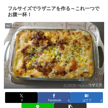
フルサイズでラザニアを作る～これ一つで
お腹一杯！
雑記
ラザニア
X
Facebook
はてブ
0
0