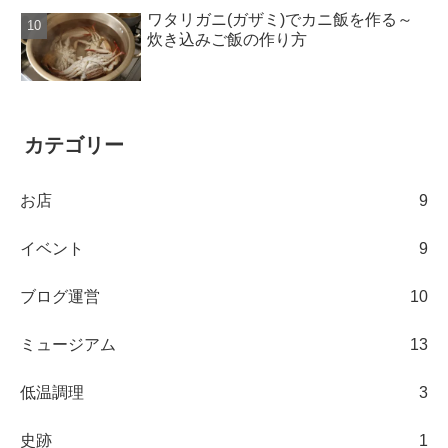
ワタリガニ(ガザミ)でカニ飯を作る～
炊き込みご飯の作り方
カテゴリー
お店
9
イベント
9
ブログ運営
10
ミュージアム
13
低温調理
3
史跡
1