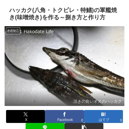
ハッカク(八角・トクビレ・特鰭)の軍艦焼
き(味噌焼き)を作る～捌き方と作り方
水産加工
活きの良いオスのハッカク
X
Facebook
はてブ
0
0