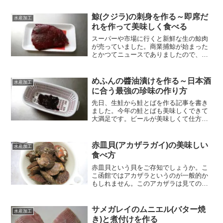
うと、決してそうではなく、むしろ余り
に手間がかかりすぎて大変です。(*_*;そ
鯨(クジラ)の刺身を作る～即席だ
水産加工
れでも年に一回漬け...
れを作って美味しく食べる
スーパーや市場に行くと新鮮な生の鯨肉
が売っていました。商業捕鯨が始まった
とかつてニュースでありましたので、そ
れで捕獲されたものなのでしょうか。ウ
ネスなどの希少部位も売っていました
が、今回はオーソドックスな赤身をお刺
めふんの醬油漬けを作る～日本酒
水産加工
身にしていただこうと思い購...
に合う最強の珍味の作り方
先日、生鮭から鮭とばを作る記事を書き
ました。今年の鮭とばも美味しくできて
大満足です。ビールが美味しくて仕方あ
りません。その続きで鮭の白子を使った
味噌漬け焼きの記事。これもつまみに最
高。どんどん酎ハイが無くなります。と
赤皿貝(アカザラガイ)の美味しい
水産加工
いうわけで、今回が酒のつ...
食べ方
赤皿貝という貝をご存知でしょうか。こ
こ函館ではアカザラというのが一般的か
もしれません。このアカザラは見ての通
り、ホタテや以前紹介したババノテ(エゾ
キンチャクガイ)と同じイタヤガイ科の貝
になります。↓ ↓ ババノテのお刺身
サメガレイのムニエル(バター焼
水産加工
('ω')このアカザ...
き)と煮付けを作る