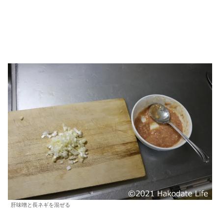
肝味噌と長ネギを混ぜる