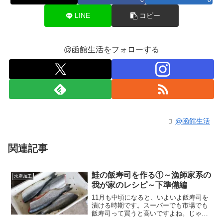
0
0
LINE
コピー
@函館生活をフォローする
@函館生活
関連記事
鮭の飯寿司を作る①～漁師家系の
水産加工
我が家のレシピ～下準備編
11月も中頃になると、いよいよ飯寿司を
漬ける時期です。スーパーでも市場でも
飯寿司って買うと高いですよね。じゃ
あ、自分で漬けると結構安く済むかとい