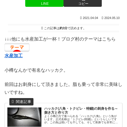
LINE
コピー
2021.04.04
2024.05.10
この記事は
約3分
で読めます。
↓↓↓他にも水産加工が一杯！ブログ村のテーマはこちら
水産加工
小樽なんかで有名なハッカク。
前回はお刺身にして頂きました。脂も乗って非常に美味し
いですね。
ハッカク(八角・トクビレ・特鰭)の刺身を作る～
捌き方と作り方
よく小樽の方で食べられる「ハッカク(八角)」という魚が
います。正式名称は「トクビレ(特鰭)」というらしいです
が、この魚は焼いても干しても、そして刺身でも非常に美
味しい。こんな見た目なのに脂の乗りが非常に良いです。