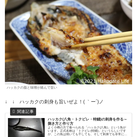
ハッカクの脂と味噌が絡んで旨い
↓ ↓ ハッカクの刺身も旨いぜよ！( ｀ー´)ノ
ハッカク(八角・トクビレ・特鰭)の刺身を作る～
捌き方と作り方
よく小樽の方で食べられる「ハッカク(八角)」という魚が
います。正式名称は「トクビレ(特鰭)」というらしいです
が、この魚は焼いても干しても、そして刺身でも非常に美