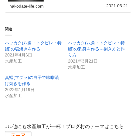
味しい。こんな見た目なのに脂の乗りが非常に良いです。
見た目もアレですし、なかなか...
2021.03.21
hakodate-life.com
関連
ハッカク(八角・トクビレ・特
ハッカク(八角・トクビレ・特
鰭)の塩焼きを作る
鰭)の刺身を作る～捌き方と作
2021年4月6日
り方
水産加工
2021年3月21日
水産加工
真鱈(マダラ)の白子で味噌漬
け焼きを作る
2022年1月19日
水産加工
↓↓↓他にも水産加工が一杯！ブログ村のテーマはこちら