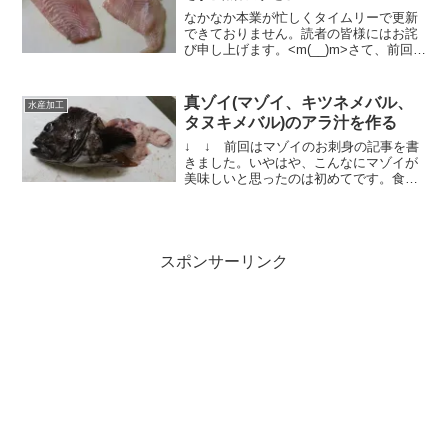
なかなか本業が忙しくタイムリーで更新
できておりません。読者の皆様にはお詫
び申し上げます。<m(__)m>さて、前回も
取り上げているサメガレイ。刺身にした
以外の部分が余っておりましたので、こ
れをムニエル(バター焼き)と煮付けにして
真ゾイ(マゾイ、キツネメバル、
水産加工
いきたいと思...
タヌキメバル)のアラ汁を作る
↓ ↓ 前回はマゾイのお刺身の記事を書
きました。いやはや、こんなにマゾイが
美味しいと思ったのは初めてです。食感
も良く本当に脂が乗って活きが良くて美
味しかったですね。今回はそのマゾイの
アラ汁の記事になります。まずはアラの
処理をしていきましょう...
スポンサーリンク