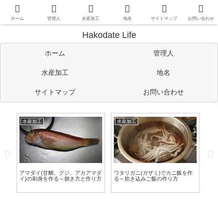
函館や道南情報のほか、管理人の考えたことや趣味など自由に書い
ています。
ホーム
管理人
水産加工
地名
サイトマップ
お問い合わせ
Hakodate Life
ホーム
管理人
水産加工
地名
サイトマップ
お問い合わせ
水産加工
水産加工
水
作
青つぶ(ヒメエゾボラ・姫蝦夷法
タラバガニの外子の醬油漬けを作
マ
螺)を茹でる～青つぶの茹で方
る～絶品珍味の作り方
～