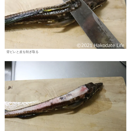
背ビレと皮を削ぎ取る