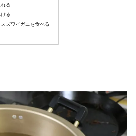
入れる
あける
メスズワイガニを食べる