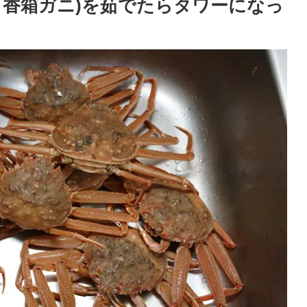
、香箱ガニ)を茹でたらタワーになっ