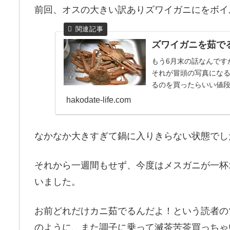
前回、オスの大きい訳ありズワイガニにをボイ
ズワイガニを茹で
もう6月末の話なんです
それが冒頭の写真にな
るのを買ったらいい値
ったりなど、ちょっと...
hakodate-life.com
なかなか大きすぎて鍋に入りきらない状態でし
それから一週間もせず、今度はメスガニが一杯
いました。
お前どれだけカニ茹でるんだよ！という読者の
のように、また調子に乗って滅茶苦茶買っちゃい