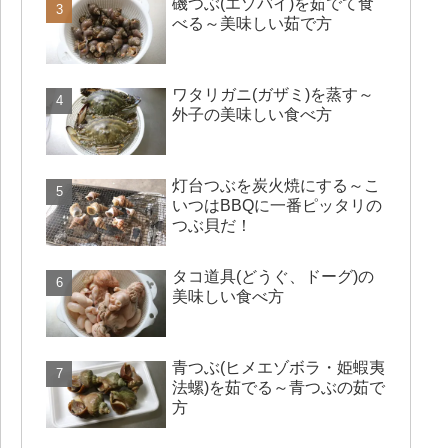
磯つぶ(エゾバイ)を茹でて食
べる～美味しい茹で方
ワタリガニ(ガザミ)を蒸す～
外子の美味しい食べ方
灯台つぶを炭火焼にする～こ
いつはBBQに一番ピッタリの
つぶ貝だ！
タコ道具(どうぐ、ドーグ)の
美味しい食べ方
青つぶ(ヒメエゾボラ・姫蝦夷
法螺)を茹でる～青つぶの茹で
方