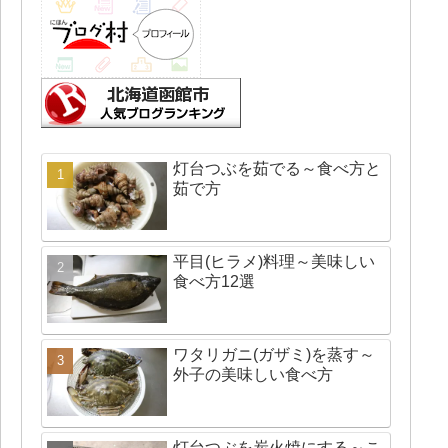
灯台つぶを茹でる～食べ方と
茹で方
平目(ヒラメ)料理～美味しい
食べ方12選
ワタリガニ(ガザミ)を蒸す～
外子の美味しい食べ方
灯台つぶを炭火焼にする～こ