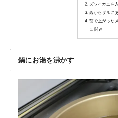
ズワイガニを
鍋からザルに
茹で上がった
関連
鍋にお湯を沸かす