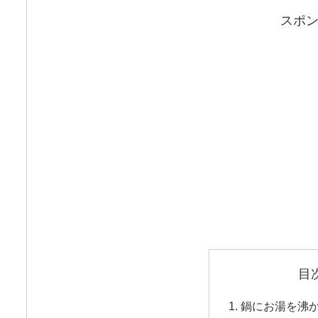
スポ
目
鍋にお湯を沸