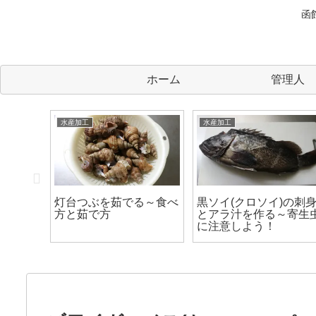
函
ホーム
管理人
水産加工
水産加工
)を刺身
灯台つぶを茹でる～食べ
黒ソイ(クロソイ)の刺
～寄生虫
方と茹で方
とアラ汁を作る～寄生
に注意しよう！