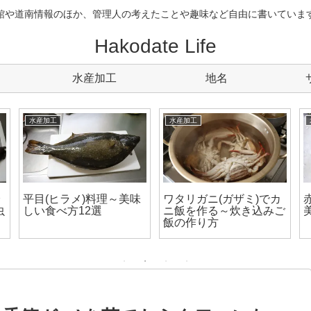
館や道南情報のほか、管理人の考えたことや趣味など自由に書いていま
Hakodate Life
水産加工
地名
水産加工
水産加工
身
平目(ヒラメ)料理～美味
ワタリガニ(ガザミ)でカ
虫
しい食べ方12選
ニ飯を作る～炊き込みご
飯の作り方