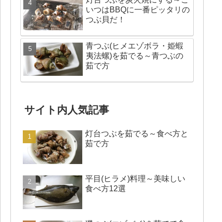
いつはBBQに一番ピッタリの
つぶ貝だ！
青つぶ(ヒメエゾボラ・姫蝦
夷法螺)を茹でる～青つぶの
茹で方
サイト内人気記事
灯台つぶを茹でる～食べ方と
茹で方
平目(ヒラメ)料理～美味しい
食べ方12選