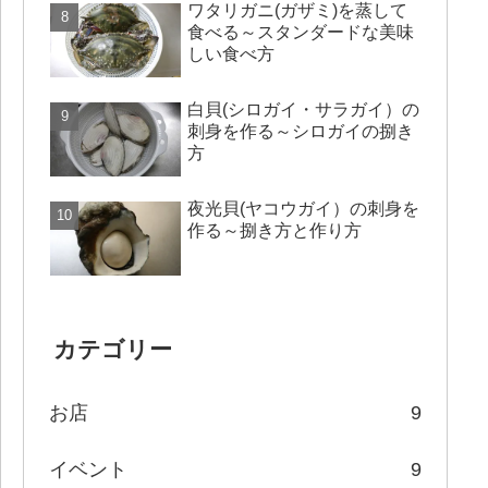
ワタリガニ(ガザミ)を蒸して
食べる～スタンダードな美味
しい食べ方
白貝(シロガイ・サラガイ）の
刺身を作る～シロガイの捌き
方
夜光貝(ヤコウガイ）の刺身を
作る～捌き方と作り方
カテゴリー
お店
9
イベント
9