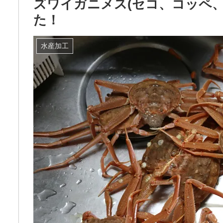
ズワイガニメス(セコ、コッペ
た！
水産加工