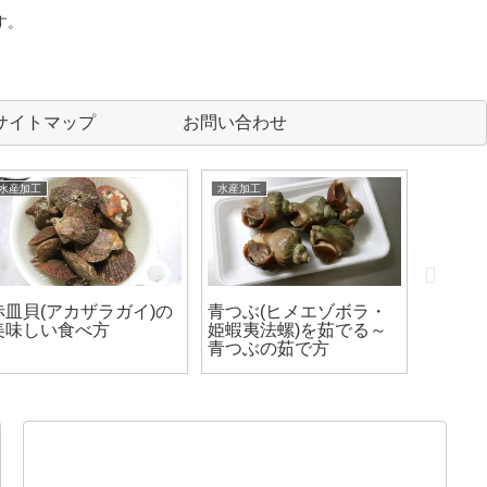
す。
サイトマップ
お問い合わせ
水産加工
水産加工
水産加工
赤皿貝(アカザラガイ)の
青つぶ(ヒメエゾボラ・
タコ道
美味しい食べ方
姫蝦夷法螺)を茹でる～
グ)の
青つぶの茹で方