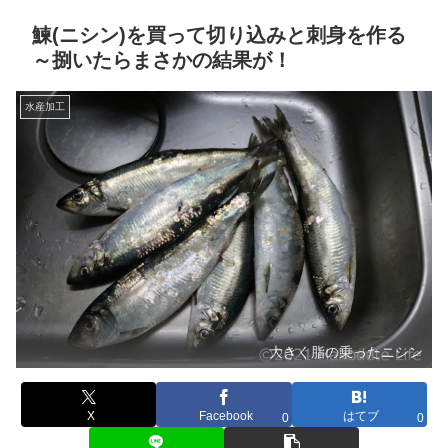
鰊(ニシン)を買って切り込みと刺身を作る
～捌いたらまさかの結果が！
水産加工
大きく脂の乗ったニシン
X
Facebook
はてブ
0
0