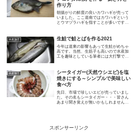
作り方
朝揚がりの鮮度の良いカワハギが売って
いました。ここ道南ではカワハギという
とウマヅラハギを指すことが多いです。
ウマヅラとか言いますね。でも昔、カワ
ハギ釣りをしたことのある人なら多分、
「チュンチュン」と呼びます。カワハギ
生鮭で鮭とばを作る2021
水産加工
ってメチャクチャ口が小さ...
今年は道東の影響もあって生鮭がめちゃ
高です。当然、生筋子も高いので水産加
工を趣味としている筆者には大打撃であ
りました。それでも、もう先月の話です
が、一度くらいは鮭とばを作ろうと生鮭
のオスを二本買ってきました。一尾1500
シータイガー(天然ウシエビ)を塩
水産加工
円・・・もう高いか安...
焼きにする～シンプルで美味しい
食べ方
先日、市場で珍しいエビが売っていまし
た。その名もシータイガー・・・皆さん
あまり聞き覚えが無いかもしれません。
でもブラックタイガーという名前は馴染
みがありますよね。和名ウシエビで東南
アジアでよく養殖されて日本に輸入され
るやつです。養殖のタイな...
スポンサーリンク