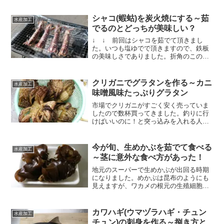
シャコ(蝦蛄)を炭火焼にする～茹
水産加工
でるのとどっちが美味しい？
↓ ↓ 前回はシャコを茹でて頂きまし
た。いつも塩ゆでで頂きますので、鉄板
の美味しさでありました。折角のこの季
節だけの楽しみです。たまに焼きシャコ
にしてみようということで、炭火焼にし
て味わってみようと思います。炭をおこ
クリガニでグラタンを作る～カニ
水産加工
して甲羅を下にして焼く炭...
味噌風味たっぷりグラタン
市場でクリガニがすごく安く売っていま
したので数杯買ってきました。釣りに行
けばいいのに！と突っ込みを入れる人も
いますが、正直夜釣りが苦手なのです。
(苦笑)オスメス混じりで大きさも手ご
ろ・・・そのまま食べるだけでは食べき
今が旬、生めかぶを茹でて食べる
水産加工
れないだろうということで...
～茎に意外な食べ方があった！
地元のスーパーで生めかぶが出回る時期
になりました。めかぶは昆布のようにも
見えますが、ワカメの根元の生殖細胞が
集まった部分です。丁度、今が旬なので
今年も一度は食べなければと帰りに立ち
寄ってみると、地元茂辺地産のめかぶが
カワハギ(ウマヅラハギ・チュン
水産加工
売っていました。1パック...
チュン)の刺身を作る～捌き方と