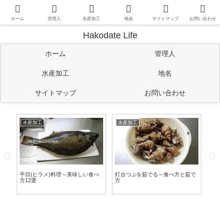
函館や道南情報のほか、管理人の考えたことや趣味など自由に書い
ています。
ホーム
管理人
水産加工
地名
サイトマップ
お問い合わせ
Hakodate Life
ホーム
管理人
水産加工
地名
サイトマップ
お問い合わせ
水産加工
水産加工
を茹でる～食べ方と茹で
灯台つぶを炭火焼にする～こいつ
マグロの心臓(ホシ)の
はBBQに一番ピッタリのつぶ貝
を作る～思わず唸る
だ！