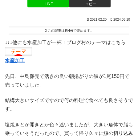
LINE
コピー
2021.02.20
2024.05.10
この記事は
約4分
で読めます。
↓↓↓他にも水産加工が一杯！ブログ村のテーマはこちら
水産加工
先日、中島廉売で活きの良い朝揚がりの鰊が1尾150円で
売っていました。
結構大きいサイズですので何の料理で食べても良さそうで
す。
塩焼きとか開きとか色々迷いましたが、大きい魚体で脂も
乗っていそうだったので、買って帰り久々に鰊の切り込み