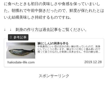
に食べたときも初日の美味しさや食感を保っていまいし
た。朝獲れで午前中捌きだったので、鮮度が保たれたとは
いえ結構美味しさ持続するものですね。
↓ ↓ 刺身の作り方は過去記事をご覧ください。
鰊(にしん)の刺身を作る
中島廉売にいい型の活きの良い鰊が売っていたので、刺身
にしていこうと思います。鰊はサバと同じく痛み易いので
獲って直ぐのものしか刺身に出来ません。今日の鰊も朝上
がりのものです。鰊の刺身が食べられるなんて流通が発達
した証拠ですね。活きのいい鰊の選...
2019.12.28
hakodate-life.com
スポンサーリンク