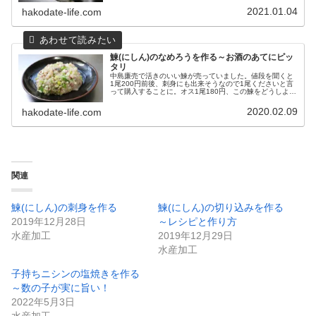
す。数年前は鮮度の悪いのが1...
2021.01.04
hakodate-life.com
鰊(にしん)のなめろうを作る～お酒のあてにピッ
タリ
中島廉売で活きのいい鰊が売っていました。値段を聞くと
1尾200円前後、刺身にも出来そうなので1尾くださいと言
って購入することに。オス1尾180円、この鰊をどうしよう
か・・・迷いましたが、この前刺身も食べたのでなめろう
を作ろうと思います。活き...
2020.02.09
hakodate-life.com
関連
鰊(にしん)の刺身を作る
鰊(にしん)の切り込みを作る
2019年12月28日
～レシピと作り方
水産加工
2019年12月29日
水産加工
子持ちニシンの塩焼きを作る
～数の子が実に旨い！
2022年5月3日
水産加工