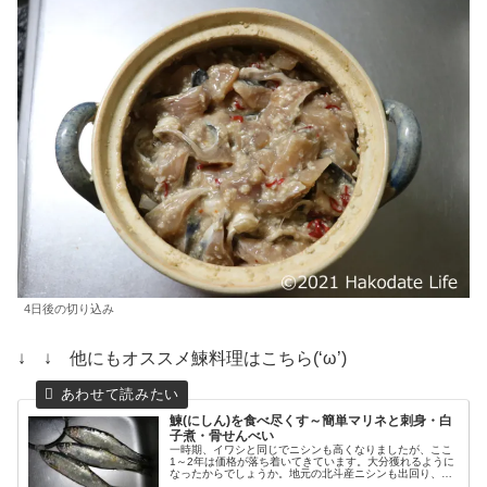
4日後の切り込み
↓ ↓ 他にもオススメ鰊料理はこちら(‘ω’)
鰊(にしん)を食べ尽くす～簡単マリネと刺身・白
子煮・骨せんべい
一時期、イワシと同じでニシンも高くなりましたが、ここ
1～2年は価格が落ち着いてきています。大分獲れるように
なったからでしょうか。地元の北斗産ニシンも出回り、鮮
度も大きさも良くこれで1尾100円程度なので安く感じま