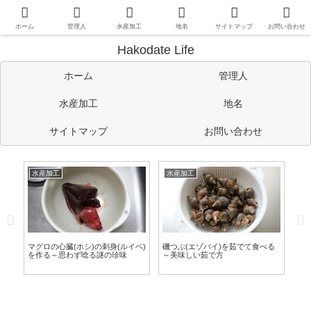
函館や道南情報のほか、管理人の考えたことや趣味など自由に書い
ています。
ホーム
管理人
水産加工
地名
サイトマップ
お問い合わせ
Hakodate Life
ホーム
管理人
水産加工
地名
サイトマップ
お問い合わせ
水産加工
水産加工
水
作る
マグロの心臓(ホシ)の刺身(ルイベ)
磯つぶ(エゾバイ)を茹でて食べる
青
を作る～思わず唸る謎の珍味
～美味しい茹で方
螺