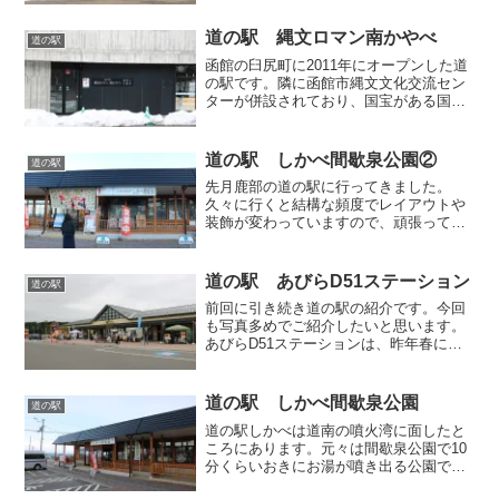
味です。元々は東北の津軽弁ですが、こ
の地方にそちらの出身者が多かったせい
道の駅 縄文ロマン南かやべ
道の駅
かもしれません。南...
函館の臼尻町に2011年にオープンした道
の駅です。隣に函館市縄文文化交流セン
ターが併設されており、国宝がある国内
唯一の道の駅です。ここを訪れるのは何
度かありましたが、中に入るのは二度目
になります。道の駅がお目当てというよ
道の駅 しかべ間歇泉公園②
道の駅
りも、左側の縄文文化...
先月鹿部の道の駅に行ってきました。
久々に行くと結構な頻度でレイアウトや
装飾が変わっていますので、頑張ってい
るんだなあという印象を受けます。↓
↓ 前回記事まず入ると、出汁と七飯町の
卵PRが半端無いですね。出汁とななエッ
道の駅 あびらD51ステーション
道の駅
グ根昆布出汁とモンドセ...
前回に引き続き道の駅の紹介です。今回
も写真多めでご紹介したいと思います。
あびらD51ステーションは、昨年春に出
来たばかりの真新しい道の駅です。最近
の道の駅はおしゃれで綺麗ですし、さら
にテーマパークのようなところも少なく
道の駅 しかべ間歇泉公園
道の駅
ないです。この道の駅あ...
道の駅しかべは道南の噴火湾に面したと
ころにあります。元々は間歇泉公園で10
分くらいおきにお湯が噴き出る公園で有
名なところでした。昔はよく足湯に漬か