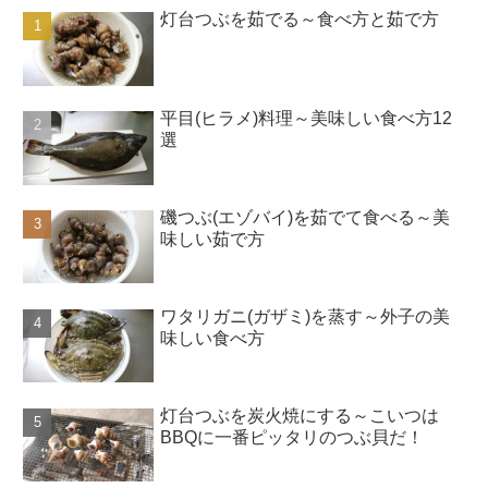
灯台つぶを茹でる～食べ方と茹で方
平目(ヒラメ)料理～美味しい食べ方12
選
磯つぶ(エゾバイ)を茹でて食べる～美
味しい茹で方
ワタリガニ(ガザミ)を蒸す～外子の美
味しい食べ方
灯台つぶを炭火焼にする～こいつは
BBQに一番ピッタリのつぶ貝だ！