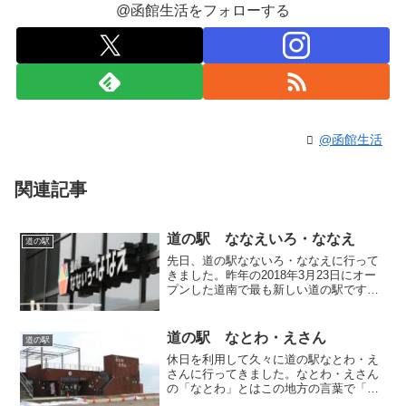
@函館生活をフォローする
@函館生活
関連記事
道の駅 ななえいろ・ななえ
道の駅
先日、道の駅なないろ・ななえに行って
きました。昨年の2018年3月23日にオー
プンした道南で最も新しい道の駅です。
函館から札幌に抜ける国道5号線沿いにあ
り、駐車場も広くお手洗いも24時間使え
るので車中泊利用者もよく見かけます。
道の駅 なとわ・えさん
道の駅
色々なお土産品...
休日を利用して久々に道の駅なとわ・え
さんに行ってきました。なとわ・えさん
の「なとわ」とはこの地方の言葉で「な
(＝あなた)」と「わ(＝わたし)」という意