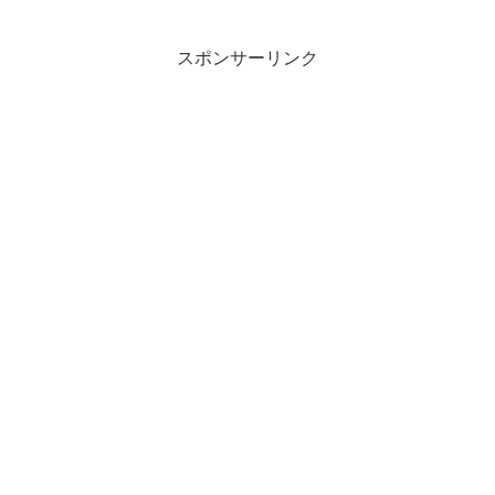
りながらのんびりしたものです。北海道
新幹線開通に合わせるように、間歇泉公
園に併設する形で道の駅...
スポンサーリンク