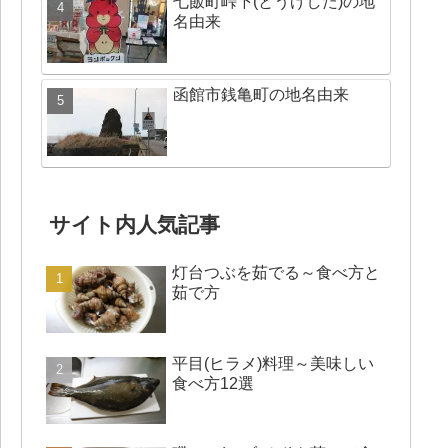
七飯町峠下(とうげした)の地
名由来
函館市銭亀町の地名由来
サイト内人気記事
灯台つぶを茹でる～食べ方と
茹で方
平目(ヒラメ)料理～美味しい
食べ方12選