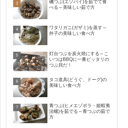
磯つぶ(エゾバイ)を茹でて食
べる～美味しい茹で方
ワタリガニ(ガザミ)を蒸す～
外子の美味しい食べ方
灯台つぶを炭火焼にする～こ
いつはBBQに一番ピッタリの
つぶ貝だ！
タコ道具(どうぐ、ドーグ)の
美味しい食べ方
青つぶ(ヒメエゾボラ・姫蝦夷
法螺)を茹でる～青つぶの茹で
方