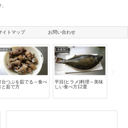
す。
サイトマップ
お問い合わせ
水産加工
水産加工
水産加工
灯台つぶを茹でる～食べ
平目(ヒラメ)料理～美味
磯つぶ
方と茹で方
しい食べ方12選
て食べ
方