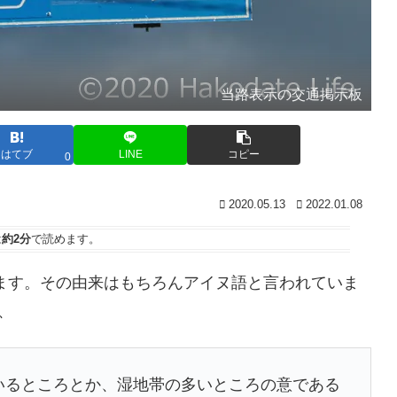
当路表示の交通掲示板
はてブ
LINE
コピー
0
2020.05.13
2022.01.08
は
約2分
で読めます。
ります。その由来はもちろんアイヌ語と言われていま
、
ているところとか、湿地帯の多いところの意である