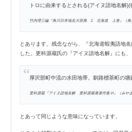
トロに由来するとされる(アイヌ語地名解)(
竹内理三編『角川日本地名大辞典 1 北海道 上巻』（角川書
とあります。残念ながら、『北海道蝦夷語地名
した。更科源蔵氏の『アイヌ語地名解』にも、
厚沢部町中流の水田地帯。釧路標茶町の塘
更科源蔵『アイヌ語地名解 更科源蔵著著作集Ⅵ』（みやま書
とあって同じような意味になっています。