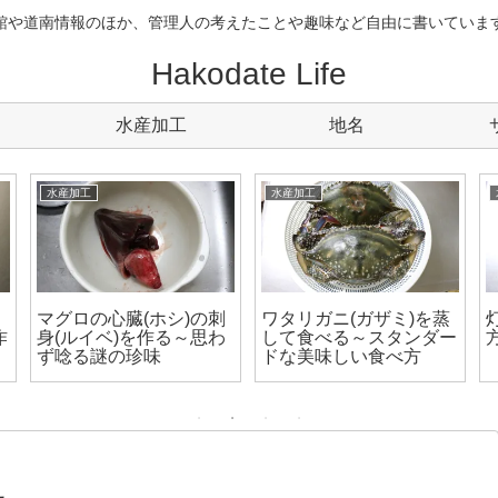
館や道南情報のほか、管理人の考えたことや趣味など自由に書いていま
Hakodate Life
水産加工
地名
水産加工
水産加工
マグロの心臓(ホシ)の刺
ワタリガニ(ガザミ)を蒸
作
身(ルイベ)を作る～思わ
して食べる～スタンダー
ず唸る謎の珍味
ドな美味しい食べ方