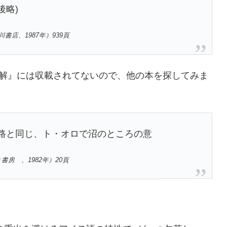
後略)
店、1987年）939頁
解』には収載されてないので、他の本を探してみま
路と同じ、ト・オロで沼のところの意
房 、1982年）20頁