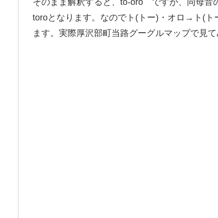
そのまま解釈すると、to-oro ですが、同母
toroとなります。なのでト(トー)・オロ→ト(
ます。実際厚沢部町当路グーグルマップで見て