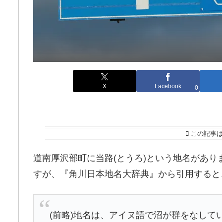
X
Facebook
0
この記事
道南厚沢部町に当路(とうろ)という地名があ
すが、『角川日本地名大辞典』から引用すると
(前略)地名は、アイヌ語で沼が群をなし