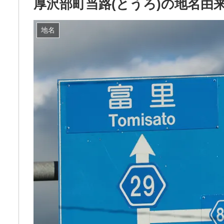
厚沢部町当路(とうろ)の地名由
地名