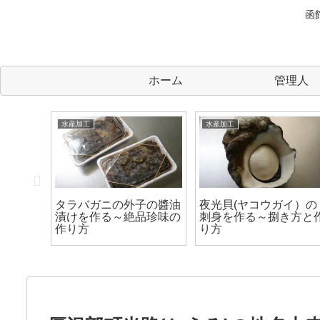
函
ホーム
管理人
水産加工
水産加工
、ドー
タラバガニの外子の醬油
夜光貝(ヤコウガイ）の
べ方
漬けを作る～絶品珍味の
刺身を作る～捌き方と
作り方
り方