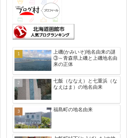
上磯(かみいそ)地名由来の謎
③～青森県上磯と上磯地名由
来の正体
七飯（ななえ）と七重浜（な
なえはま）の地名由来
福島町の地名由来