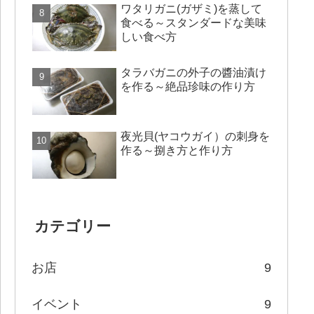
ワタリガニ(ガザミ)を蒸して
食べる～スタンダードな美味
しい食べ方
タラバガニの外子の醬油漬け
を作る～絶品珍味の作り方
夜光貝(ヤコウガイ）の刺身を
作る～捌き方と作り方
カテゴリー
お店
9
イベント
9