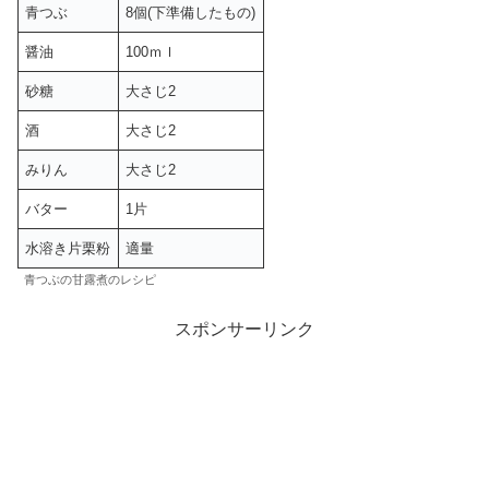
青つぶ
8個(下準備したもの)
醤油
100ｍｌ
砂糖
大さじ2
酒
大さじ2
みりん
大さじ2
バター
1片
水溶き片栗粉
適量
青つぶの甘露煮のレシピ
スポンサーリンク