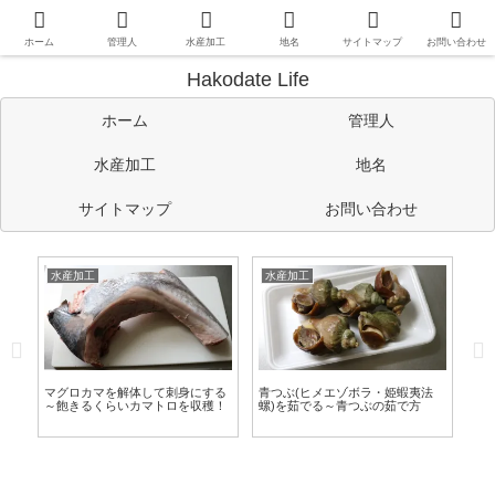
函館や道南情報のほか、管理人の考えたことや趣味など自由に書い
ています。
ホーム
管理人
水産加工
地名
サイトマップ
お問い合わせ
Hakodate Life
ホーム
管理人
水産加工
地名
サイトマップ
お問い合わせ
水産加工
水産加工
水
作
マグロカマを解体して刺身にする
青つぶ(ヒメエゾボラ・姫蝦夷法
タ
～飽きるくらいカマトロを収穫！
螺)を茹でる～青つぶの茹で方
し