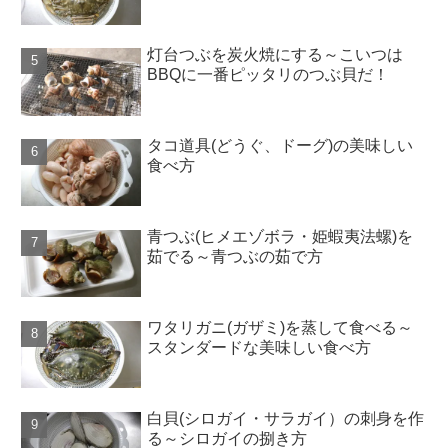
灯台つぶを炭火焼にする～こいつは
BBQに一番ピッタリのつぶ貝だ！
タコ道具(どうぐ、ドーグ)の美味しい
食べ方
青つぶ(ヒメエゾボラ・姫蝦夷法螺)を
茹でる～青つぶの茹で方
ワタリガニ(ガザミ)を蒸して食べる～
スタンダードな美味しい食べ方
白貝(シロガイ・サラガイ）の刺身を作
る～シロガイの捌き方