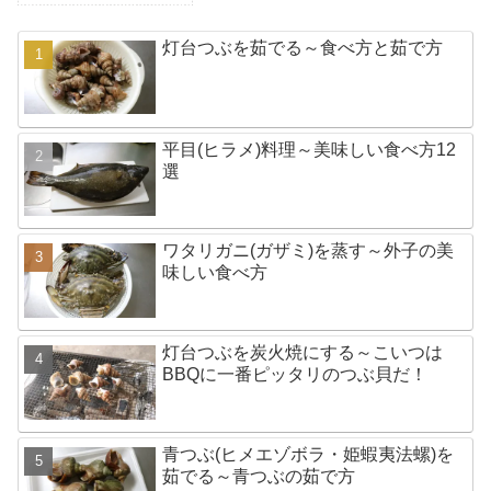
灯台つぶを茹でる～食べ方と茹で方
平目(ヒラメ)料理～美味しい食べ方12
選
ワタリガニ(ガザミ)を蒸す～外子の美
味しい食べ方
灯台つぶを炭火焼にする～こいつは
BBQに一番ピッタリのつぶ貝だ！
青つぶ(ヒメエゾボラ・姫蝦夷法螺)を
茹でる～青つぶの茹で方