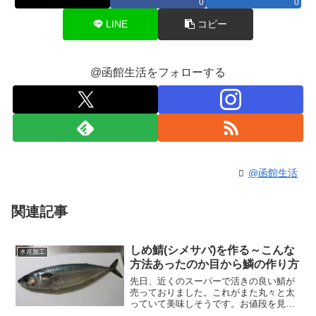
0
0
LINE
コピー
@函館生活をフォローする
@函館生活
関連記事
しめ鯖(シメサバ)を作る～こんな
水産加工
方法あったのか目から鱗の作り方
先日、近くのスーパーで活きの良い鯖が
売っておりました。これがまた丸々と太
っていて美味しそうです。お値段を見る
と、なんと398円・・・安い。これだけ活