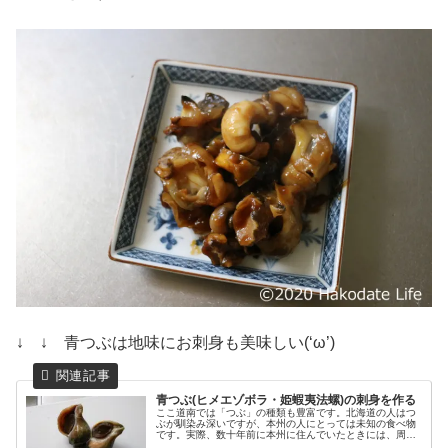
↓ ↓ 青つぶは地味にお刺身も美味しい(‘ω’)
青つぶ(ヒメエゾボラ・姫蝦夷法螺)の刺身を作る
ここ道南では「つぶ」の種類も豊富です。北海道の人はつ
ぶが馴染み深いですが、本州の人にとっては未知の食べ物
です。実際、数十年前に本州に住んでいたときには、周り
の人に聞くと「つぶ」を知らない人が多かったです。やっ