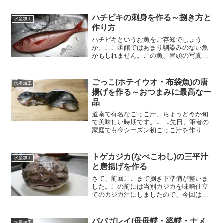
きが良くて、この大きさのサバなら普段
の市場ではゆうに1,000～1,500円はする
ハチビキの刺身を作る～捌き方と
水産加工
ところです...
作り方
ハチビキというお魚をご存知でしょう
か。ここ函館ではあまり馴染みのない魚
かもしれません。この魚、冒頭の写真の
ように赤色をしております。捌いても身
質は赤い色をしており、マグロやカツオ
のように赤身魚かと思いきや白身魚とい
ごっこ(ホテイウオ・布袋魚)の唐
水産加工
う不思議なお魚です。ハチビ...
揚げを作る～おつまみに最高な一
品
道南で有名なごっこ汁、ちょうど今が旬
で美味しい時期です。↓ ↓先日、筆者の
家庭でも今シーズン初ごっこ汁を作りま
した。ごっこの代表的な料理はやっぱり
ごっこ汁なんですが、実は唐揚げもめっ
ちゃ旨い！お酒のおつまみに超ピッタリ
トゲカジカ(なべこわし)の三平汁
水産加工
です。すごく手軽に作れ...
と唐揚げを作る
さて、前回ここまで捌き下準備が整いま
した。この前には当別カジカを味噌仕立
てのカジカ汁にしましたので、今回は塩
味の三平汁と唐揚げを作っていきたいと
思います。お湯をかけてぬめりをとる前
回おろしたカジカ前回おろしたカジカに
ババガレイ(母母鰈・婆鰈・ナメ
水産加工