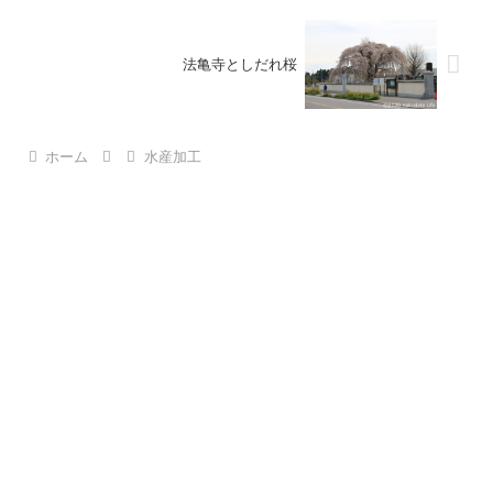
法亀寺としだれ桜
ホーム
水産加工