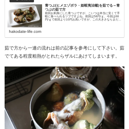
青つぶ(ヒメエゾボラ・姫蝦夷法螺)を茹でる～青
つぶの茹で方
前回お刺身にした青つぶですが、こいつは本当に安くて手
軽に食べられるツブですよね。前回は58円/ｇ、今回は68
円/ｇで前回より10円お高いですが、この大きさならまだま
だ安い方ですね。前回ツイッターでツブ刺しの話をした
ら、ＢＢＱで焼きつぶ食べた...
hakodate-life.com
茹で方から一連の流れは前の記事を参考にして下さい。茹
でてある程度粗熱がとれたらザルにあけてしまいます。