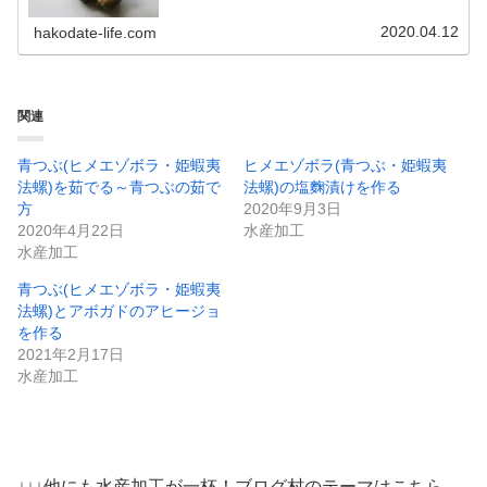
ぱり刺身にする真つぶが代表的です...
2020.04.12
hakodate-life.com
関連
青つぶ(ヒメエゾボラ・姫蝦夷
ヒメエゾボラ(青つぶ・姫蝦夷
法螺)を茹でる～青つぶの茹で
法螺)の塩麴漬けを作る
方
2020年9月3日
2020年4月22日
水産加工
水産加工
青つぶ(ヒメエゾボラ・姫蝦夷
法螺)とアボガドのアヒージョ
を作る
2021年2月17日
水産加工
↓↓↓他にも水産加工が一杯！ブログ村のテーマはこちら