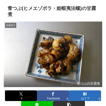
青つぶ(ヒメエゾボラ・姫蝦夷法螺)の甘露
煮
水産加工
青つぶの甘露煮
X
Facebook
はてブ
0
0