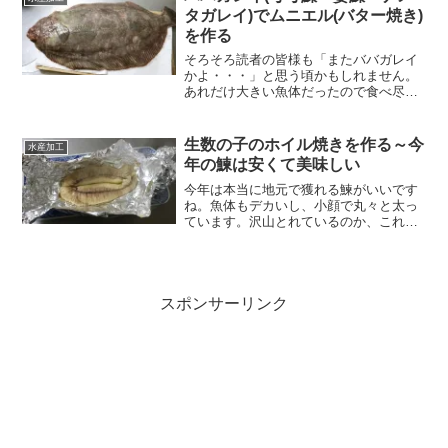
熱湯をかけて表面のぬめり...
タガレイ)でムニエル(バター焼き)
を作る
そろそろ読者の皆様も「またババガレイ
かよ・・・」と思う頃かもしれません。
あれだけ大きい魚体だったので食べ尽く
し的要素もあるのですが、道南に住んで
いますとどうしても、身近で美味しいバ
バガレイをPRしたくなるのです。恵山に
生数の子のホイル焼きを作る～今
水産加工
住んでいたら、「ごっこ...
年の鰊は安くて美味しい
今年は本当に地元で獲れる鰊がいいです
ね。魚体もデカいし、小顔で丸々と太っ
ています。沢山とれているのか、これで
200円もしないのですから鰊料理を堪能し
まくりです。今回も1本用途決めず買って
きたのですが、どうもメスのようです。
捌いてから食べ方は...
スポンサーリンク