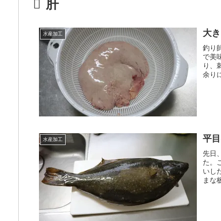
肝
大き
水産加工
釣り
で美
り、
余り
平目
水産加工
先日
た。
いし
まな