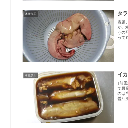
タラ
水産加工
表題
が、
うの
って
イカ
水産加工
↓前
で最
のは
醤油