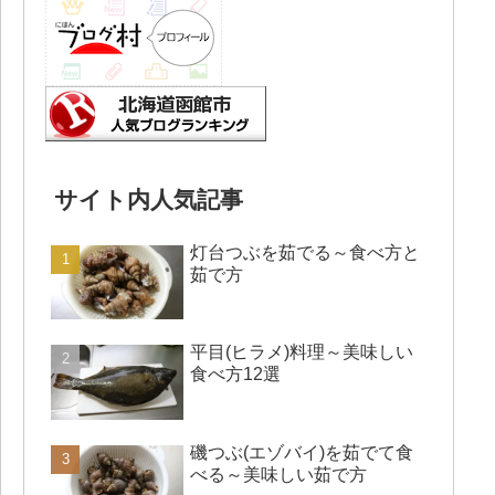
サイト内人気記事
灯台つぶを茹でる～食べ方と
茹で方
平目(ヒラメ)料理～美味しい
食べ方12選
磯つぶ(エゾバイ)を茹でて食
べる～美味しい茹で方