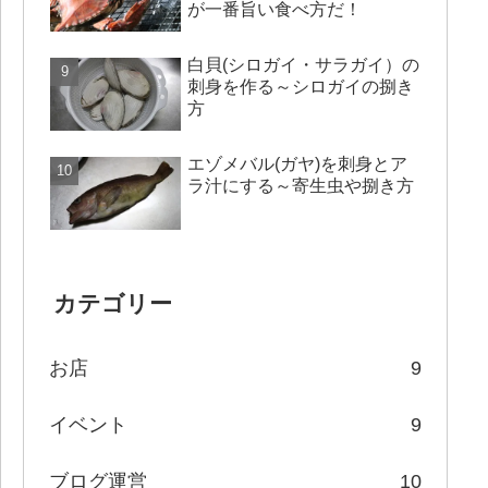
が一番旨い食べ方だ！
白貝(シロガイ・サラガイ）の
刺身を作る～シロガイの捌き
方
エゾメバル(ガヤ)を刺身とア
ラ汁にする～寄生虫や捌き方
カテゴリー
お店
9
イベント
9
ブログ運営
10