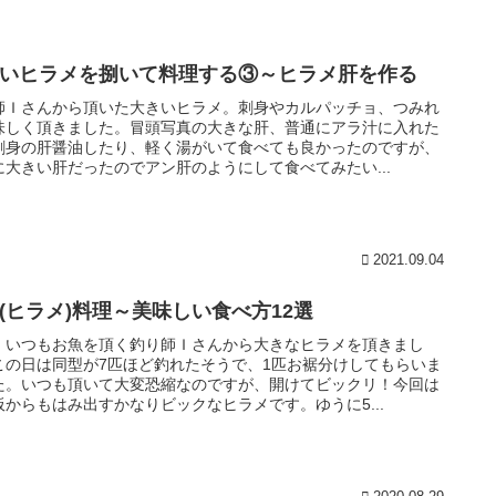
いヒラメを捌いて料理する③～ヒラメ肝を作る
師Ｉさんから頂いた大きいヒラメ。刺身やカルパッチョ、つみれ
味しく頂きました。冒頭写真の大きな肝、普通にアラ汁に入れた
刺身の肝醤油したり、軽く湯がいて食べても良かったのですが、
に大きい肝だったのでアン肝のようにして食べてみたい...
2021.09.04
(ヒラメ)料理～美味しい食べ方12選
、いつもお魚を頂く釣り師Ｉさんから大きなヒラメを頂きまし
この日は同型が7匹ほど釣れたそうで、1匹お裾分けしてもらいま
た。いつも頂いて大変恐縮なのですが、開けてビックリ！今回は
板からもはみ出すかなりビックなヒラメです。ゆうに5...