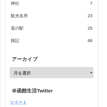
神社
7
観光名所
23
道の駅
25
雑記
68
アーカイブ
＠函館生活Twitter
ツイート