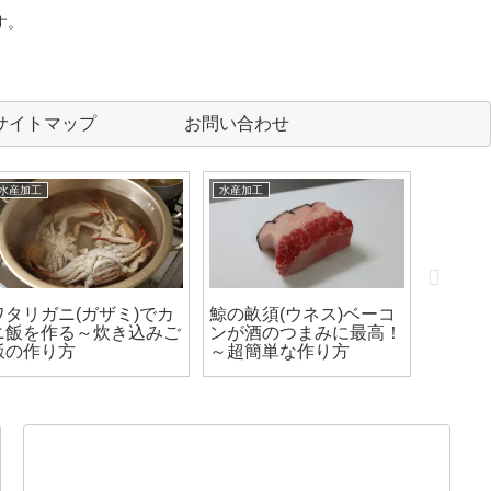
す。
サイトマップ
お問い合わせ
水産加工
水産加工
水産加工
ワタリガニ(ガザミ)でカ
鯨の畝須(ウネス)ベーコ
マグロ
ニ飯を作る～炊き込みご
ンが酒のつまみに最高！
身にす
飯の作り方
～超簡単な作り方
カマト