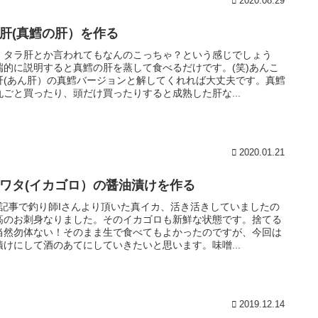
2020.08.29
肝(真鱈の肝）を作る
、タラ肝とか言われてもなんのこっちゃ？という感じでしょう
端的に説明すると真鱈の肝を蒸して食べるだけです。(笑)あんこ
肝(あん肝）の真鱈バージョンと解してくれれば大丈夫です。真鱈
丸ごと買ったり、頭だけ買ったりすると成熟した肝な...
2020.01.21
ワタ(イカゴロ）の醤油漬けを作る
回記事で釣り師Iさんより頂いた真イカ、活き活きしていましたの
高のお刺身なりました。そのイカゴロも新鮮な状態です。捨てる
当然勿体ない！そのまま生で食べてもよかったのですが、今回は
漬けにして酒のあてにしていきたいと思います。味噌...
2019.12.14