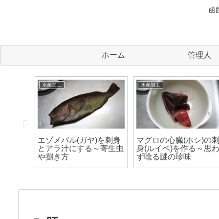
函
ホーム
管理人
水産加工
水産加工
グジ、
エゾメバル(ガヤ)を刺身
マグロの心臓(ホシ)の
刺身を
とアラ汁にする～寄生虫
身(ルイベ)を作る～思
作り方
や捌き方
ず唸る謎の珍味