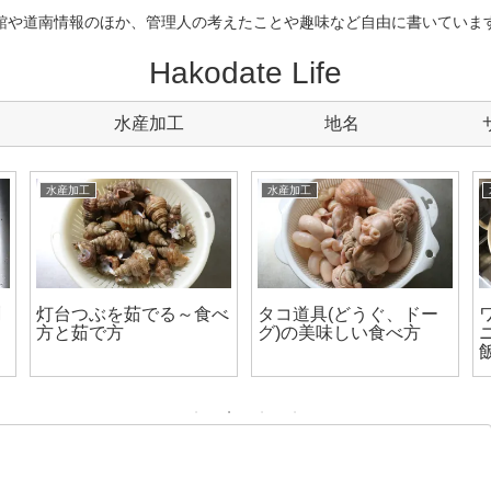
館や道南情報のほか、管理人の考えたことや趣味など自由に書いていま
Hakodate Life
水産加工
地名
水産加工
水産加工
刺
灯台つぶを茹でる～食べ
タコ道具(どうぐ、ドー
わ
方と茹で方
グ)の美味しい食べ方