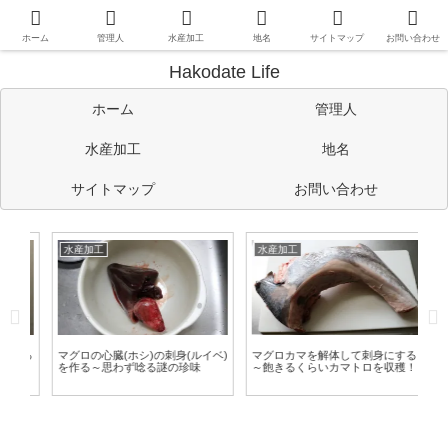
函館や道南情報のほか、管理人の考えたことや趣味など自由に書い
ています。
ホーム
管理人
水産加工
地名
サイトマップ
お問い合わせ
Hakodate Life
ホーム
管理人
水産加工
地名
サイトマップ
お問い合わせ
水産加工
水産加工
水
作る
マグロの心臓(ホシ)の刺身(ルイベ)
マグロカマを解体して刺身にする
ワ
を作る～思わず唸る謎の珍味
～飽きるくらいカマトロを収穫！
る