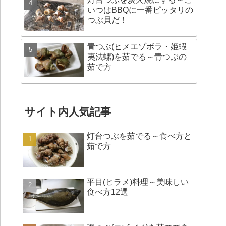
いつはBBQに一番ピッタリの
つぶ貝だ！
青つぶ(ヒメエゾボラ・姫蝦
夷法螺)を茹でる～青つぶの
茹で方
サイト内人気記事
灯台つぶを茹でる～食べ方と
茹で方
平目(ヒラメ)料理～美味しい
食べ方12選