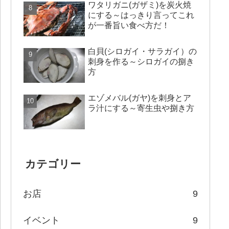
ワタリガニ(ガザミ)を炭火焼
にする～はっきり言ってこれ
が一番旨い食べ方だ！
白貝(シロガイ・サラガイ）の
刺身を作る～シロガイの捌き
方
エゾメバル(ガヤ)を刺身とア
ラ汁にする～寄生虫や捌き方
カテゴリー
お店
9
イベント
9