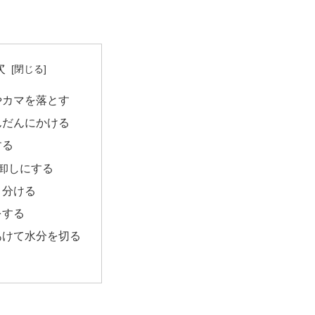
次
やカマを落とす
んだんにかける
する
卸しにする
り分ける
をする
あけて水分を切る