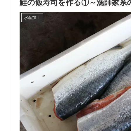
鮭の飯寿司を作る①～漁師家系
水産加工