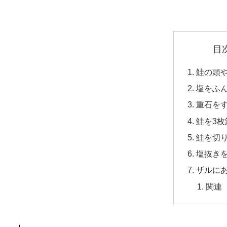
目
鮭の頭
塩をふ
重石を
鮭を3枚
鮭を切
塩抜き
ザルに
関連