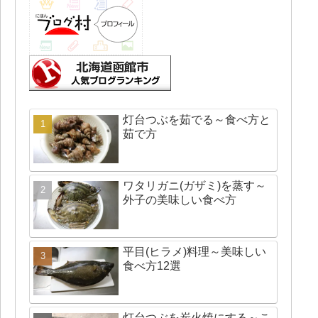
灯台つぶを茹でる～食べ方と
茹で方
ワタリガニ(ガザミ)を蒸す～
外子の美味しい食べ方
平目(ヒラメ)料理～美味しい
食べ方12選
灯台つぶを炭火焼にする～こ