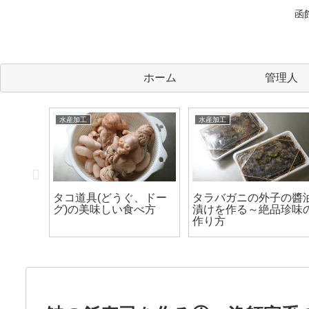
函
ホーム
管理人
水産加工
水産加工
焼にする
タコ道具(どうぐ、ドー
タラバガニの外子の醬
に一番
グ)の美味しい食べ方
漬けを作る～絶品珍味
貝だ！
作り方