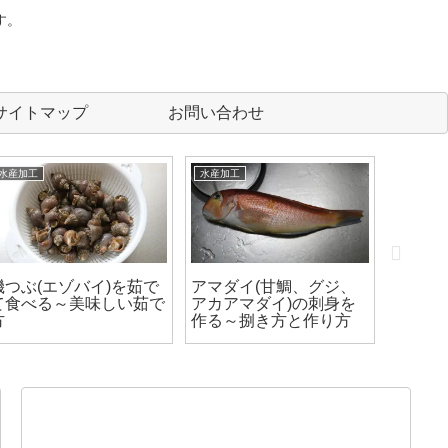
す。
サイトマップ
お問い合わせ
水産加工
水産加工
水産加工
磯つぶ(エゾバイ)を茹で
アマダイ(甘鯛、グジ、
ワタリ
て食べる～美味しい茹で
アカアマダイ)の刺身を
ニ飯を
方
作る～捌き方と作り方
飯の作