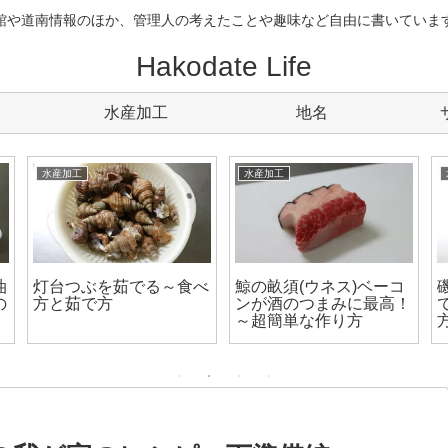
館や道南情報のほか、管理人の考えたことや趣味など自由に書いていま
Hakodate Life
水産加工
地名
水産加工
水産加工
油
灯台つぶを茹でる～食べ
鯨の畝須(ウネス)ベーコ
の
方と茹で方
ンが酒のつまみに最高！
～超簡単な作り方