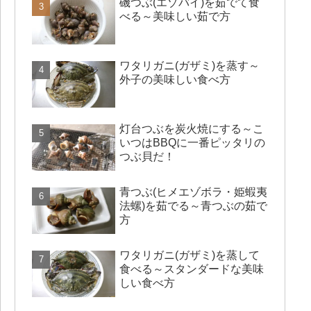
磯つぶ(エゾバイ)を茹でて食
べる～美味しい茹で方
ワタリガニ(ガザミ)を蒸す～
外子の美味しい食べ方
灯台つぶを炭火焼にする～こ
いつはBBQに一番ピッタリの
つぶ貝だ！
青つぶ(ヒメエゾボラ・姫蝦夷
法螺)を茹でる～青つぶの茹で
方
ワタリガニ(ガザミ)を蒸して
食べる～スタンダードな美味
しい食べ方