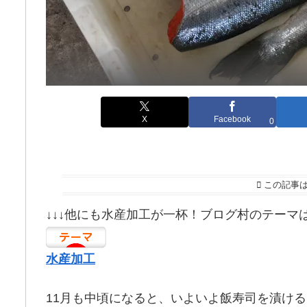
X
Facebook
0
この記事
↓↓↓他にも水産加工が一杯！ブログ村のテーマ
水産加工
11月も中頃になると、いよいよ飯寿司を漬け