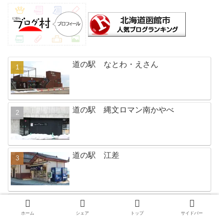
道の駅 なとわ・えさん
道の駅 縄文ロマン南かやべ
道の駅 江差
道の駅 そうべつ情報館ｉ(あい)
ホーム
シェア
トップ
サイドバー