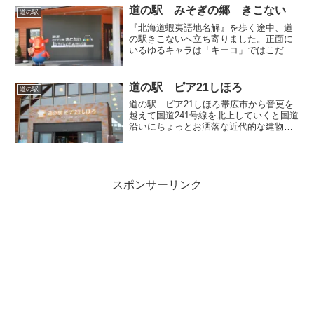
国鉄の駅名、道の駅の名前になりまし
道の駅 みそぎの郷 きこない
道の駅
た。もともとは国鉄の駅名も「...
『北海道蝦夷語地名解』を歩く途中、道
の駅きこないへ立ち寄りました。正面に
いるゆるキャラは「キーコ」ではこだて
和牛をモチーフにデザイナーの山本寛斎
氏が代表の「寛斎スーパースタジオ」と
木古内町が協働して生まれたそうです。
道の駅 ピア21しほろ
道の駅
女だけの相撲大会中に入る...
道の駅 ピア21しほろ帯広市から音更を
越えて国道241号線を北上していくと国道
沿いにちょっとお洒落な近代的な建物が
見えてきます。2017年4月にオープン、
士幌市街の入り口に位置する道の駅で
す。 道の駅 ピア21しほろ屋内「PIA 21
SH...
スポンサーリンク