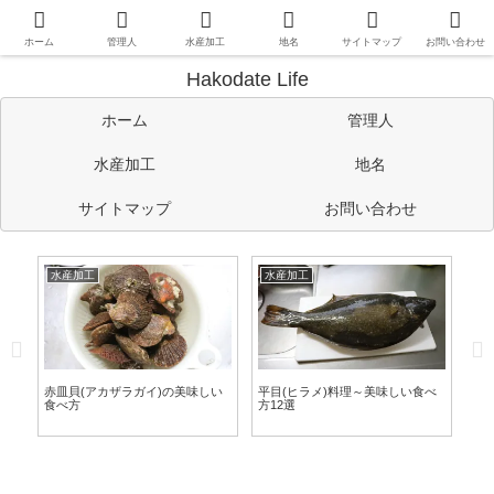
函館や道南情報のほか、管理人の考えたことや趣味など自由に書い
ています。
ホーム
管理人
水産加工
地名
サイトマップ
お問い合わせ
Hakodate Life
ホーム
管理人
水産加工
地名
サイトマップ
お問い合わせ
水産加工
水産加工
水
作
赤皿貝(アカザラガイ)の美味しい
平目(ヒラメ)料理～美味しい食べ
ワ
食べ方
方12選
る
方