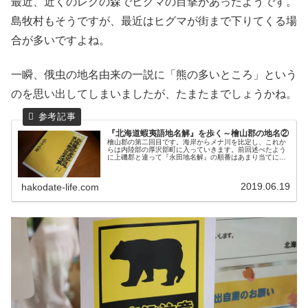
最近、近くのレクの森でヒグマの目撃があったようです。
島牧村もそうですが、最近はヒグマが街まで下りてくる場
合が多いですよね。
一瞬、俄虫の地名由来の一説に「熊の多いところ」という
のを思い出してしまいましたが、たまたまでしょうかね。
『北海道蝦夷語地名解』を歩く～檜山郡の地名②
檜山郡の第二回目です。海岸からメナ川を比定し、これか
らは内陸部の厚沢部町に入っていきます。前回述べたよう
に上磯郡と違って『永田地名解』の順番はあまり当てにな
りませんので、同じ地名があるかという作業からスタート
しました。ポロナイやコサナイ、カ...
2019.06.19
hakodate-life.com