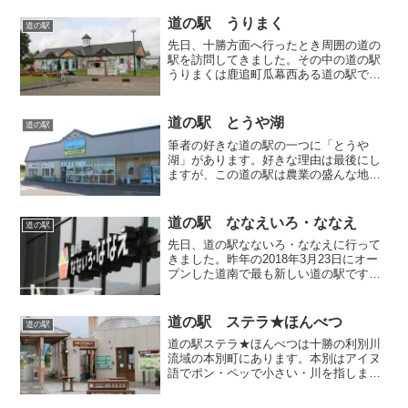
道の駅 うりまく
道の駅
先日、十勝方面へ行ったとき周囲の道の
駅を訪問してきました。その中の道の駅
うりまくは鹿追町瓜幕西ある道の駅で
す。うりまくはアイヌ語でuri-makで丘
の・山の手、後ろ(にある川)という意味で
す。道の駅うりまくは乗馬体験ができる
道の駅 とうや湖
道の駅
ライディングパー...
筆者の好きな道の駅の一つに「とうや
湖」があります。好きな理由は最後にし
ますが、この道の駅は農業の盛んな地域
とあって産直野菜が豊富です。また、噴
火湾も近いのでホタテ汁なんかも販売し
ています。ホタテ汁200円が大きく掲げら
道の駅 ななえいろ・ななえ
道の駅
れている中に入るとこじ...
先日、道の駅なないろ・ななえに行って
きました。昨年の2018年3月23日にオー
プンした道南で最も新しい道の駅です。
函館から札幌に抜ける国道5号線沿いにあ
り、駐車場も広くお手洗いも24時間使え
るので車中泊利用者もよく見かけます。
道の駅 ステラ★ほんべつ
道の駅
色々なお土産品...
道の駅ステラ★ほんべつは十勝の利別川
流域の本別町にあります。本別はアイヌ
語でポン・ペッで小さい・川を指しま
す。本流である利別川に対して小さい本
別川を指します。その本別川から町名や