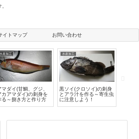
す。
サイトマップ
お問い合わせ
水産加工
水産加工
水産加工
アマダイ(甘鯛、グジ、
黒ソイ(クロソイ)の刺身
マグロ
アカアマダイ)の刺身を
とアラ汁を作る～寄生虫
身にす
作る～捌き方と作り方
に注意しよう！
カマト