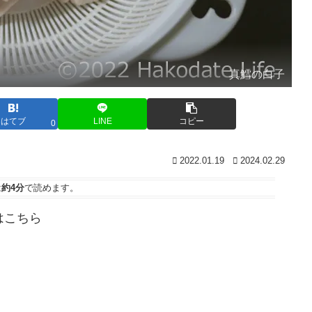
真鱈の白子
はてブ
LINE
コピー
0
2022.01.19
2024.02.29
は
約4分
で読めます。
はこちら