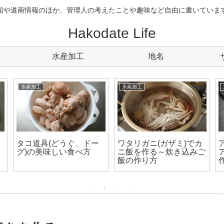
館や道南情報のほか、管理人の考えたことや趣味など自由に書いていま
Hakodate Life
水産加工
地名
水産加工
水産加工
タコ道具(どうぐ、ドー
ワタリガニ(ガザミ)でカ
グ)の美味しい食べ方
ニ飯を作る～炊き込みご
飯の作り方