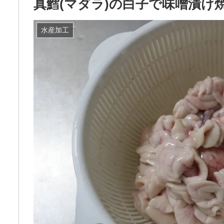
真鱈(マダラ)の白子で味噌漬け
水産加工