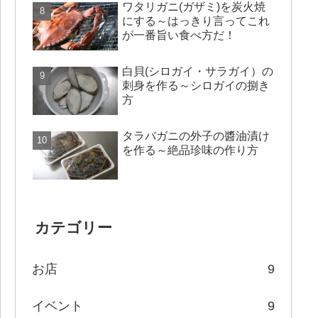
ワタリガニ(ガザミ)を炭火焼
にする～はっきり言ってこれ
が一番旨い食べ方だ！
白貝(シロガイ・サラガイ）の
刺身を作る～シロガイの捌き
方
タラバガニの外子の醬油漬け
を作る～絶品珍味の作り方
カテゴリー
お店
9
イベント
9