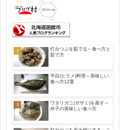
灯台つぶを茹でる～食べ方と
茹で方
平目(ヒラメ)料理～美味しい
食べ方12選
ワタリガニ(ガザミ)を蒸す～
外子の美味しい食べ方
灯台つぶを炭火焼にする～こ