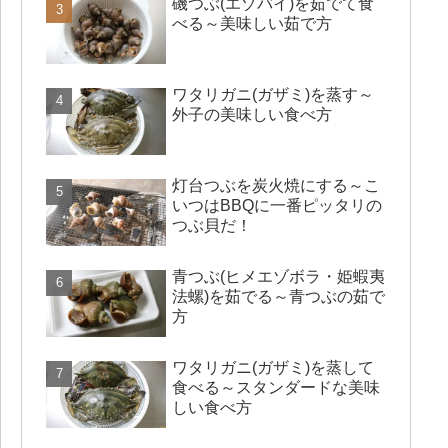
磯つぶ(エゾバイ)を茹でて食
べる～美味しい茹で方
ワタリガニ(ガザミ)を蒸す～
外子の美味しい食べ方
灯台つぶを炭火焼にする～こ
いつはBBQに一番ピッタリの
つぶ貝だ！
青つぶ(ヒメエゾボラ・姫蝦夷
法螺)を茹でる～青つぶの茹で
方
ワタリガニ(ガザミ)を蒸して
食べる～スタンダードな美味
しい食べ方