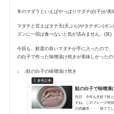
冬のマダラといえばやっぱりマダチ(白子)が美
マダチと言えばタチ天(天ぷら)やタチポン(ポ
ズンに一回は食べないと気が済みません。(笑)
今回も、鮮度の良いマダチが手に入ったので、
の白子で作った味噌漬け焼きが美味しかったの
↓ ↓鮭の白子の味噌漬け焼き
鮭の白子で味噌漬
先日、今年も生鮭で鮭
すね。このフレーズ何
の内臓等・・・捨てて