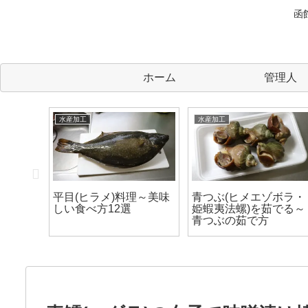
函
ホーム
管理人
水産加工
水産加工
焼にする
平目(ヒラメ)料理～美味
青つぶ(ヒメエゾボラ・
に一番
しい食べ方12選
姫蝦夷法螺)を茹でる～
貝だ！
青つぶの茹で方