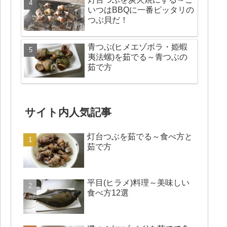
いつはBBQに一番ピッタリの
つぶ貝だ！
青つぶ(ヒメエゾボラ・姫蝦
夷法螺)を茹でる～青つぶの
茹で方
サイト内人気記事
灯台つぶを茹でる～食べ方と
茹で方
平目(ヒラメ)料理～美味しい
食べ方12選