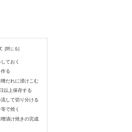
次
いしておく
を作る
味噌だれに浸けこむ
1日以上保存する
い流して切り分ける
ン等で焼く
味噌漬け焼きの完成