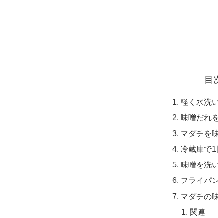
目
軽く水洗
味噌だれ
マダチを
冷蔵庫で
味噌を洗
フライパ
マダチの
関連