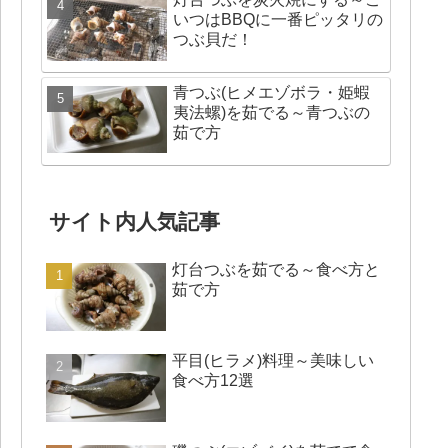
いつはBBQに一番ピッタリの
つぶ貝だ！
青つぶ(ヒメエゾボラ・姫蝦
夷法螺)を茹でる～青つぶの
茹で方
サイト内人気記事
灯台つぶを茹でる～食べ方と
茹で方
平目(ヒラメ)料理～美味しい
食べ方12選