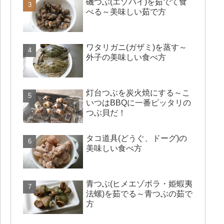
磯つぶ(エゾバイ)を茹でて食
べる～美味しい茹で方
ワタリガニ(ガザミ)を蒸す～
外子の美味しい食べ方
灯台つぶを炭火焼にする～こ
いつはBBQに一番ピッタリの
つぶ貝だ！
タコ道具(どうぐ、ドーグ)の
美味しい食べ方
青つぶ(ヒメエゾボラ・姫蝦夷
法螺)を茹でる～青つぶの茹で
方