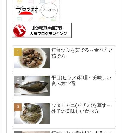
灯台つぶを茹でる～食べ方と
茹で方
平目(ヒラメ)料理～美味しい
食べ方12選
ワタリガニ(ガザミ)を蒸す～
外子の美味しい食べ方
灯台つぶを炭火焼にする～こ