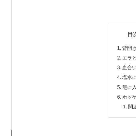
目
背開
エラ
血合
塩水
籠に
ホッ
関