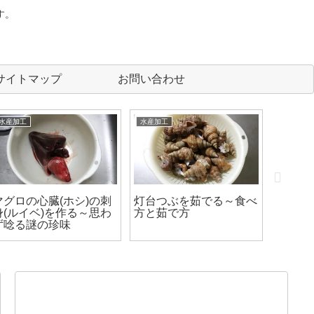
す。
サイトマップ
お問い合わせ
水産加工
水産加工
水産加工
マグロの心臓(ホシ)の刺
灯台つぶを茹でる～食べ
タコ道
身(ルイベ)を作る～思わ
方と茹で方
グ)の
ず唸る謎の珍味