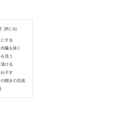
次
きにする
と内臓を抜く
いを洗う
に漬ける
入れ干す
ケの開きの完成
連