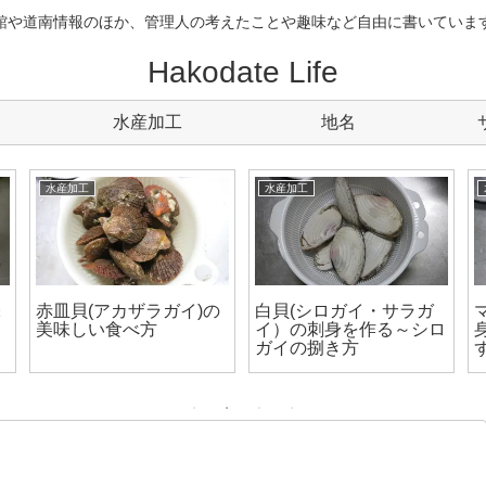
館や道南情報のほか、管理人の考えたことや趣味など自由に書いていま
Hakodate Life
水産加工
地名
水産加工
水産加工
味
赤皿貝(アカザラガイ)の
白貝(シロガイ・サラガ
美味しい食べ方
イ）の刺身を作る～シロ
ガイの捌き方