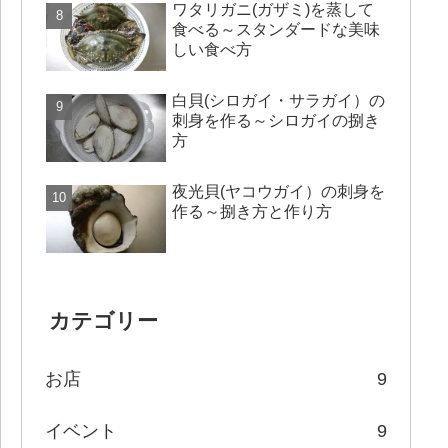
ワタリガニ(ガザミ)を蒸して
食べる～スタンダードな美味
しい食べ方
白貝(シロガイ・サラガイ）の
刺身を作る～シロガイの捌き
方
夜光貝(ヤコウガイ）の刺身を
作る～捌き方と作り方
カテゴリー
お店
9
イベント
9