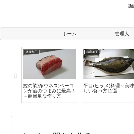
函
ホーム
管理人
水産加工
水産加工
焼にする
鯨の畝須(ウネス)ベーコ
平目(ヒラメ)料理～美
に一番
ンが酒のつまみに最高！
しい食べ方12選
貝だ！
～超簡単な作り方