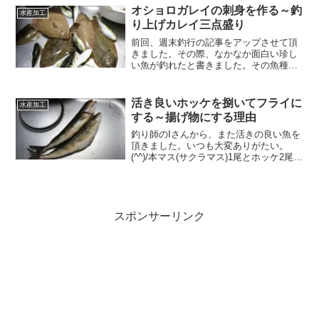
回おろしたカジカ前回おろしたカジカに
オショロガレイの刺身を作る～釣
水産加工
熱湯をかけて表面のぬめり...
り上げカレイ三点盛り
前回、週末釣行の記事をアップさせて頂
きました。その際、なかなか面白い珍し
い魚が釣れたと書きました。その魚種は
というとオショロガレイという魚です。
釣れてきたときヒレに縞々が付いている
ので、クロガシラだな～と思いました。
活き良いホッケを捌いてフライに
水産加工
正直この釣り場で釣れたこ...
する～揚げ物にする理由
釣り師のIさんから、また活きの良い魚を
頂きました。いつも大変ありがたい。
(^^)/本マス(サクラマス)1尾とホッケ2尾。
本マスがどうなったかは後日別にレポー
トさせて頂きますが、今回はこのホッケ
を捌いていきたいと思います。ウロコを
軽く落とすウ...
スポンサーリンク