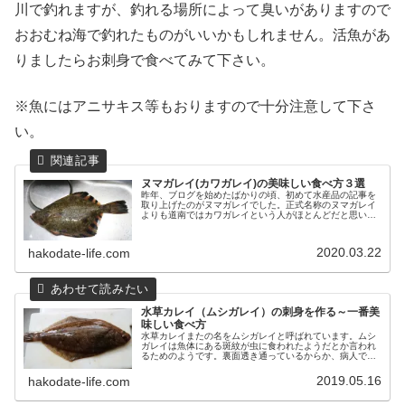
川で釣れますが、釣れる場所によって臭いがありますので
おおむね海で釣れたものがいいかもしれません。活魚があ
りましたらお刺身で食べてみて下さい。
※魚にはアニサキス等もおりますので十分注意して下さ
い。
ヌマガレイ(カワガレイ)の美味しい食べ方３選
昨年、ブログを始めたばかりの頃、初めて水産品の記事を
取り上げたのがヌマガレイでした。正式名称のヌマガレイ
よりも道南ではカワガレイという人がほとんどだと思いま
す。ヒレの縞々模様がぱっと見でマツカワガレイと見間違
う人もいますが、決定的に違うのが...
2020.03.22
hakodate-life.com
水草カレイ（ムシガレイ）の刺身を作る～一番美
味しい食べ方
水草カレイまたの名をムシガレイと呼ばれています。ムシ
ガレイは魚体にある斑紋が虫に食われたようだとか言われ
るためのようです。裏面透き通っているからか、病人でも
癖なく食べられるからかわかりませんが、うちの爺さんは
「病人ガレイ」と呼んでいました。...
2019.05.16
hakodate-life.com