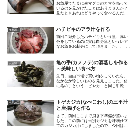
お魚屋でたまに生マグロのカマを売って
いるのを見かけたことはありませんか？
見たときあれはどうやって食べるんだろ
うと考えたことがあると思います。スー
パーなんかで夏場に売られている小さめ
のマグロのカマは、バーベキューで炭焼
ハチビキのアラ汁を作る
水産加工
きにするのがイメージされ...
前回ご紹介したハチビキという魚、赤い
色をしているのに実は白身魚というレア
なお魚をお刺身にして頂きました。↓
↓ ハチビキのお刺身前回の投稿日が11/1
でしたので、もう二か月も経ってしまい
ました。あっという間にお正月ですよ！
亀の手(カメノテ)の酒蒸しを作る
水産加工
(;・∀・)いやー...
～美味しい食べ方
先日、自由市場で買い物をしていたら、
なかなか珍しいものを発見しました。俗
に亀の手というエビやカニと同じ甲殻類
です。「セイ」とも言いますが、亀の手
という方が一般的です。呼び名のとおり
見た目が亀の手足に似ていることから、
トゲカジカ(なべこわし)の三平汁
水産加工
こう呼ばれております。亀...
と唐揚げを作る
さて、前回ここまで捌き下準備が整いま
した。この前には当別カジカを味噌仕立
てのカジカ汁にしましたので、今回は塩
味の三平汁と唐揚げを作っていきたいと
思います。お湯をかけてぬめりをとる前