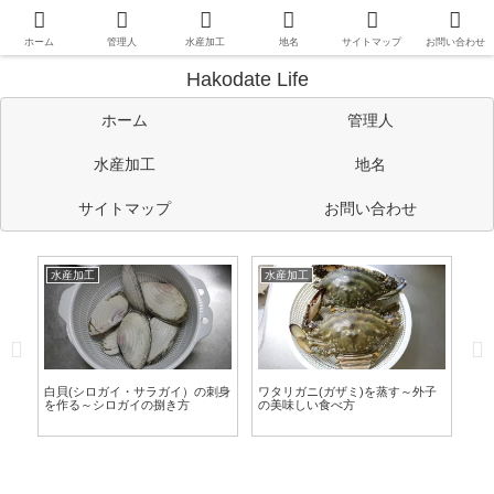
函館や道南情報のほか、管理人の考えたことや趣味など自由に書い
ています。
ホーム
管理人
水産加工
地名
サイトマップ
お問い合わせ
Hakodate Life
ホーム
管理人
水産加工
地名
サイトマップ
お問い合わせ
水産加工
水産加工
水
す
白貝(シロガイ・サラガイ）の刺身
ワタリガニ(ガザミ)を蒸す～外子
タ
旨
を作る～シロガイの捌き方
の美味しい食べ方
し