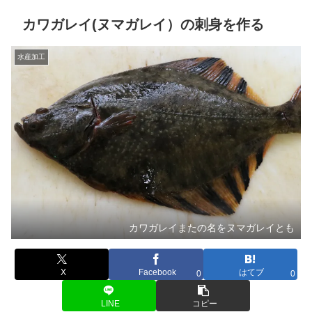
カワガレイ(ヌマガレイ）の刺身を作る
水産加工
カワガレイまたの名をヌマガレイとも
X
Facebook
はてブ
0
0
LINE
コピー