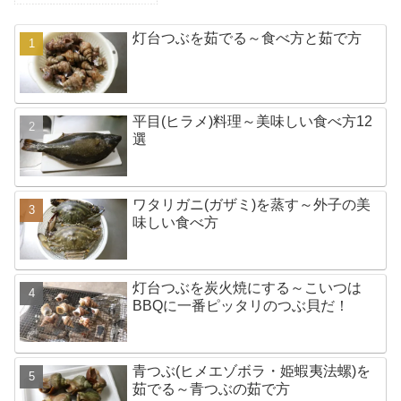
灯台つぶを茹でる～食べ方と茹で方
平目(ヒラメ)料理～美味しい食べ方12
選
ワタリガニ(ガザミ)を蒸す～外子の美
味しい食べ方
灯台つぶを炭火焼にする～こいつは
BBQに一番ピッタリのつぶ貝だ！
青つぶ(ヒメエゾボラ・姫蝦夷法螺)を
茹でる～青つぶの茹で方