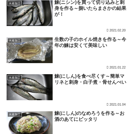
鰊(ニシン)を買って切り込みと刺
水産加工
身を作る～捌いたらまさかの結果
が！
2021.02.20
生数の子のホイル焼きを作る～今
水産加工
年の鰊は安くて美味しい
2021.01.22
鰊(にしん)を食べ尽くす～簡単マ
水産加工
リネと刺身・白子煮・骨せんべい
2021.01.04
鰊(にしん)のなめろうを作る～お
水産加工
酒のあてにピッタリ