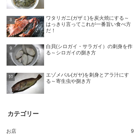
ワタリガニ(ガザミ)を炭火焼にする～
はっきり言ってこれが一番旨い食べ方
だ！
白貝(シロガイ・サラガイ）の刺身を作
る～シロガイの捌き方
エゾメバル(ガヤ)を刺身とアラ汁にす
る～寄生虫や捌き方
カテゴリー
お店
9