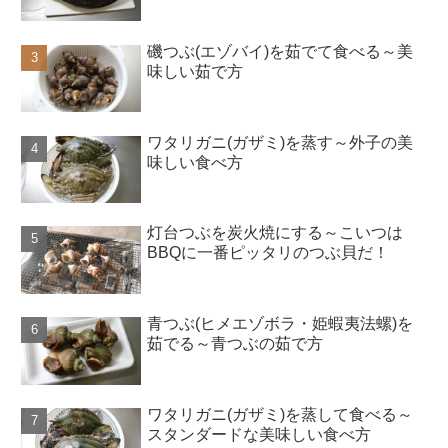
磯つぶ(エゾバイ)を茹でて食べる～美
味しい茹で方
ワタリガニ(ガザミ)を蒸す～外子の美
味しい食べ方
灯台つぶを炭火焼にする～こいつは
BBQに一番ピッタリのつぶ貝だ！
青つぶ(ヒメエゾボラ・姫蝦夷法螺)を
茹でる～青つぶの茹で方
ワタリガニ(ガザミ)を蒸して食べる～
スタンダードな美味しい食べ方