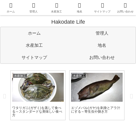
函館や道南情報のほか、管理人の考えたことや趣味など自由に書い
ています。
ホーム
管理人
水産加工
地名
サイトマップ
お問い合わせ
Hakodate Life
ホーム
管理人
水産加工
地名
サイトマップ
お問い合わせ
水産加工
水産加工
水
味
ワタリガニ(ガザミ)を蒸して食べ
エゾメバル(ガヤ)を刺身とアラ汁
ア
る～スタンダードな美味しい食べ
にする～寄生虫や捌き方
イ
方