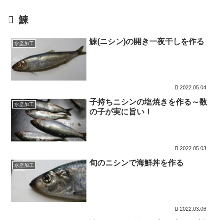
鰊
鰊(ニシン)の開き一夜干しを作る
水産加工
2022.05.04
子持ちニシンの塩焼きを作る～数
水産加工
の子が実に旨い！
2022.05.03
旬のニシンで海鮮丼を作る
水産加工
2022.03.06