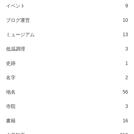
イベント
9
ブログ運営
10
ミュージアム
13
低温調理
3
史跡
1
名字
2
地名
56
寺院
3
書籍
16