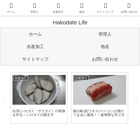
函館や道南情報のほか、管理人の考えたことや趣味など自由に書い
ています。
ホーム
管理人
水産加工
地名
サイトマップ
お問い合わせ
Hakodate Life
ホーム
管理人
水産加工
地名
サイトマップ
お問い合わせ
水産加工
水産加工
水
す
白貝(シロガイ・サラガイ）の刺身
鯨の畝須(ウネス)ベーコンが酒の
青
旨
を作る～シロガイの捌き方
つまみに最高！～超簡単な作り方
螺