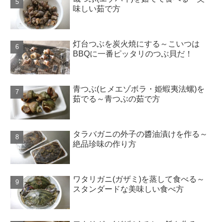
味しい茹で方
灯台つぶを炭火焼にする～こいつは
BBQに一番ピッタリのつぶ貝だ！
青つぶ(ヒメエゾボラ・姫蝦夷法螺)を
茹でる～青つぶの茹で方
タラバガニの外子の醬油漬けを作る～
絶品珍味の作り方
ワタリガニ(ガザミ)を蒸して食べる～
スタンダードな美味しい食べ方