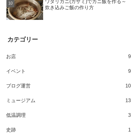
ワタリガニ(ガザミ)でカニ飯を作る～
炊き込みご飯の作り方
カテゴリー
お店
9
イベント
9
ブログ運営
10
ミュージアム
13
低温調理
3
史跡
1