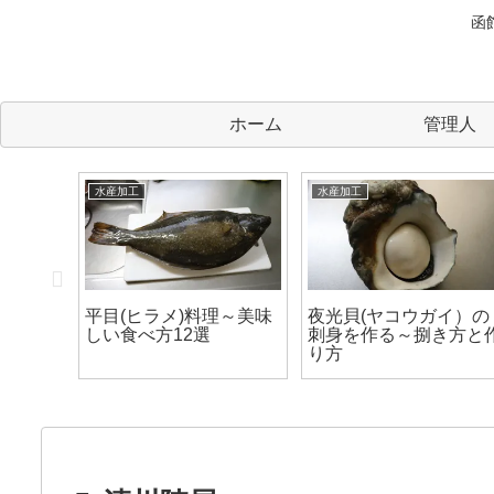
函
ホーム
管理人
水産加工
水産加工
水産加
灯台つぶを炭火焼にする
ワタリガニ(ガザミ)を蒸
磯つ
～こいつはBBQに一番
して食べる～スタンダー
て食
ピッタリのつぶ貝だ！
ドな美味しい食べ方
方