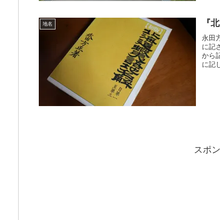
『北
地名
永田
に記
から
に記
スポ