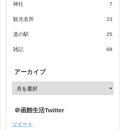
神社
7
観光名所
23
道の駅
25
雑記
68
アーカイブ
＠函館生活Twitter
ツイート