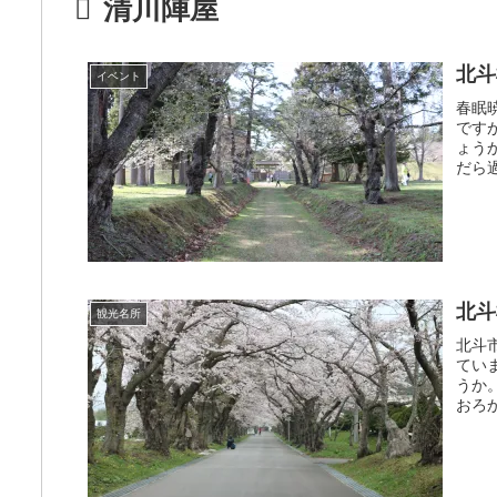
清川陣屋
北斗
イベント
春眠
です
ょう
だら
北斗
観光名所
北斗
てい
うか
おろ