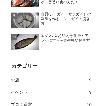
が一番旨い食べ方だ！
白貝(シロガイ・サラガイ）の
刺身を作る～シロガイの捌き
方
エゾメバル(ガヤ)を刺身とア
ラ汁にする～寄生虫や捌き方
カテゴリー
お店
9
イベント
9
ブログ運営
10