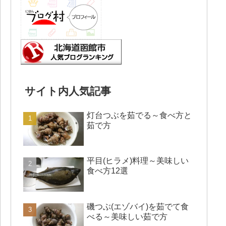
サイト内人気記事
灯台つぶを茹でる～食べ方と
茹で方
平目(ヒラメ)料理～美味しい
食べ方12選
磯つぶ(エゾバイ)を茹でて食
べる～美味しい茹で方