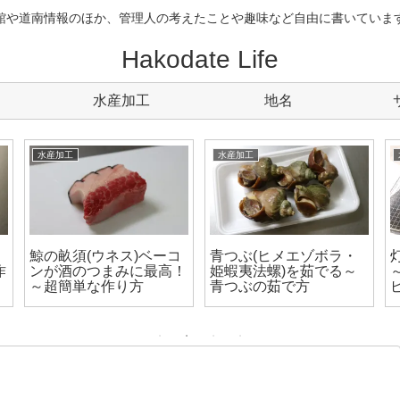
館や道南情報のほか、管理人の考えたことや趣味など自由に書いていま
Hakodate Life
水産加工
地名
工
水産加工
水産加工
ぶ(エゾバイ)を茹で
アマダイ(甘鯛、グジ、
エゾメバル
べる～美味しい茹で
アカアマダイ)の刺身を
とアラ汁に
作る～捌き方と作り方
や捌き方