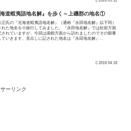
2020.05.12
海道蝦夷語地名解』を歩く～上磯郡の地名①
方正氏の『北海道蝦夷語地名解』（通称『永田地名解』以下同）
された地名を小旅行してみました。『永田地名解』では松前方面
記されていますが、今回は函館方面から訪れましたのでその順番
していきます。見出しに記された地名は『永田地名解』...
2019.04.18
ンサーリンク