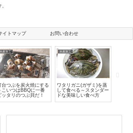
す。
サイトマップ
お問い合わせ
水産加工
水産加工
(ガヤ)を刺身
黒ソイ(クロソイ)の刺身
白貝(シロガイ・
する～寄生虫
とアラ汁を作る～寄生虫
イ）の刺身を作る
に注意しよう！
ガイの捌き方