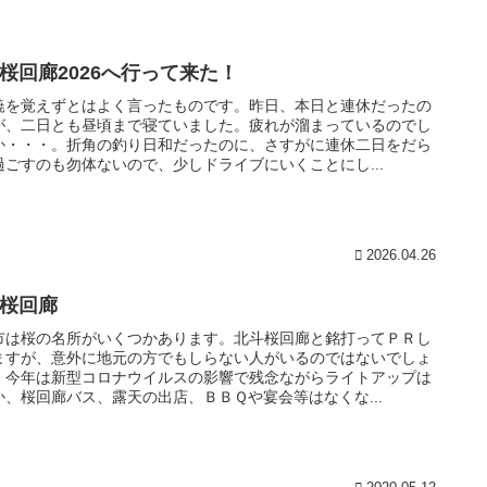
桜回廊2026へ行って来た！
暁を覚えずとはよく言ったものです。昨日、本日と連休だったの
が、二日とも昼頃まで寝ていました。疲れが溜まっているのでし
か・・・。折角の釣り日和だったのに、さすがに連休二日をだら
過ごすのも勿体ないので、少しドライブにいくことにし...
2026.04.26
桜回廊
市は桜の名所がいくつかあります。北斗桜回廊と銘打ってＰＲし
ますが、意外に地元の方でもしらない人がいるのではないでしょ
。今年は新型コロナウイルスの影響で残念ながらライトアップは
か、桜回廊バス、露天の出店、ＢＢＱや宴会等はなくな...