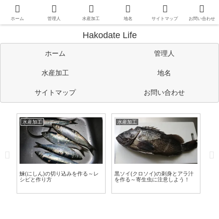
函館や道南情報のほか、管理人の考えたことや趣味など自由に書い
ています。
ホーム
管理人
水産加工
地名
サイトマップ
お問い合わせ
Hakodate Life
ホーム
管理人
水産加工
地名
サイトマップ
お問い合わせ
水産加工
水産加工
水
す
鰊(にしん)の切り込みを作る～レ
黒ソイ(クロソイ)の刺身とアラ汁
マ
旨
シピと作り方
を作る～寄生虫に注意しよう！
～