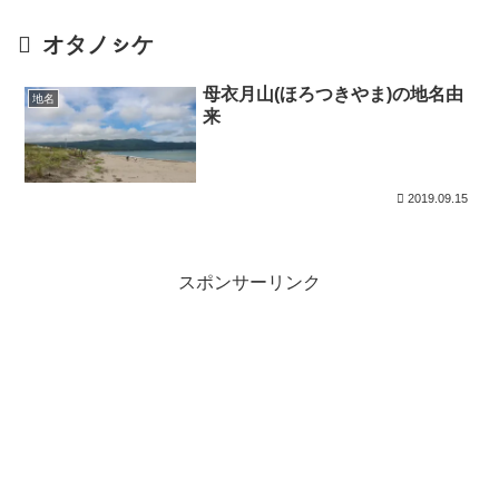
オタノㇱケ
母衣月山(ほろつきやま)の地名由
地名
来
2019.09.15
スポンサーリンク