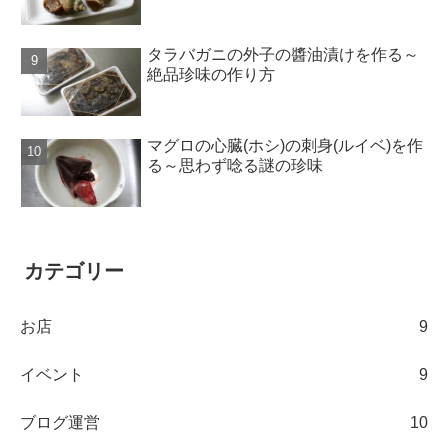
タラバガニの外子の醬油漬けを作る～
絶品珍味の作り方
マグロの心臓(ホシ)の刺身(ルイベ)を作
る～思わず唸る謎の珍味
カテゴリー
お店
9
イベント
9
ブログ運営
10