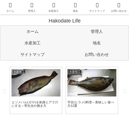
函館や道南情報のほか、管理人の考えたことや趣味など自由に書い
ています。
ホーム
管理人
水産加工
地名
サイトマップ
お問い合わせ
Hakodate Life
ホーム
管理人
水産加工
地名
サイトマップ
お問い合わせ
水産加工
水産加工
水
す
エゾメバル(ガヤ)を刺身とアラ汁
平目(ヒラメ)料理～美味しい食べ
ワ
旨
にする～寄生虫や捌き方
方12選
る
方